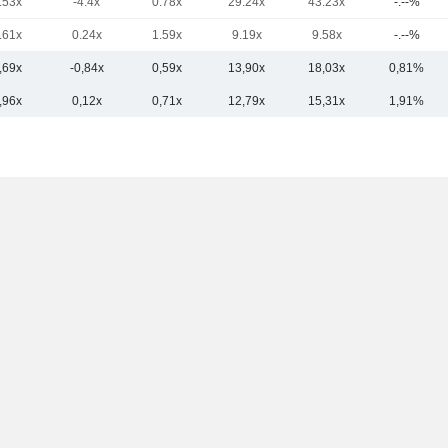
.53x
-4.4x
0.78x
29.24x
43.23x
-.--%
.61x
0.24x
1.59x
9.19x
9.58x
-.--%
,69x
-0,84x
0,59x
13,90x
18,03x
0,81%
,96x
0,12x
0,71x
12,79x
15,31x
1,91%