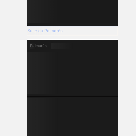
Suite du Palmarès
Palmarès