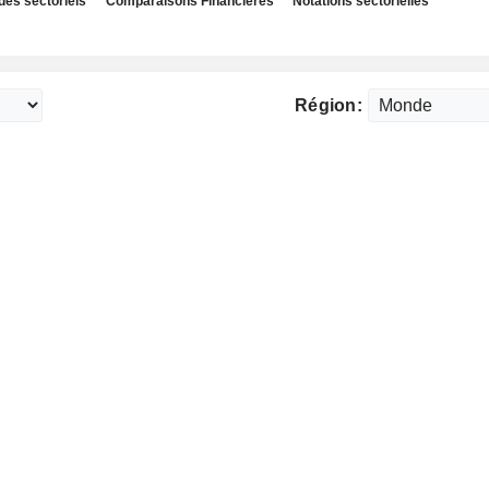
des sectoriels
Comparaisons Financières
Notations sectorielles
Région: