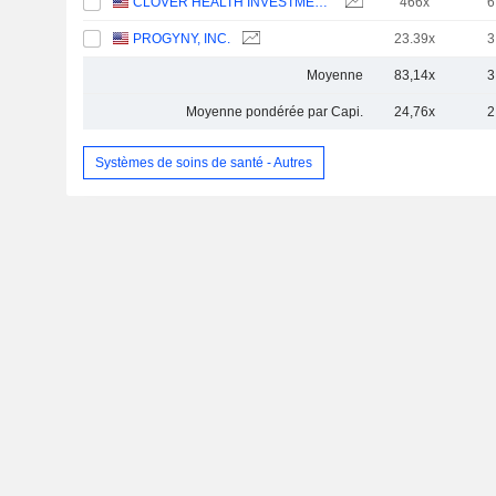
CLOVER HEALTH INVESTMENTS, CORP.
466x
6
PROGYNY, INC.
23.39x
3
Moyenne
83,14x
3
Moyenne pondérée par Capi.
24,76x
2
Systèmes de soins de santé - Autres