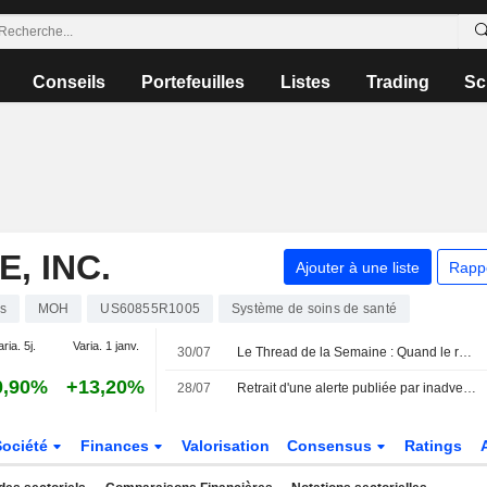
Conseils
Portefeuilles
Listes
Trading
Sc
, INC.
Ajouter à une liste
Rapp
s
MOH
US60855R1005
Système de soins de santé
aria. 5j.
Varia. 1 janv.
30/07
Le Thread de la Semaine : Quand le raffinage vaut plus que le brut
0,90%
+13,20%
28/07
Retrait d'une alerte publiée par inadvertance concernant une enquête sur un cabinet d'avocats
Société
Finances
Valorisation
Consensus
Ratings