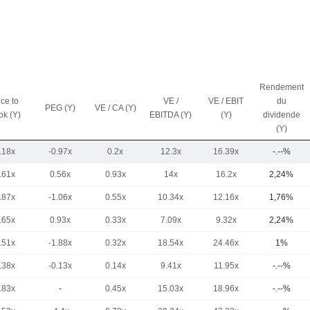
Rendement
ice to
VE /
VE / EBIT
du
PEG (Y)
VE / CA (Y)
ok (Y)
EBITDA (Y)
(Y)
dividende
(Y)
.18x
-0.97x
0.2x
12.3x
16.39x
-.--%
.61x
0.56x
0.93x
14x
16.2x
2,24%
.87x
-1.06x
0.55x
10.34x
12.16x
1,76%
.65x
0.93x
0.33x
7.09x
9.32x
2,24%
.51x
-1.88x
0.32x
18.54x
24.46x
1%
.38x
-0.13x
0.14x
9.41x
11.95x
-.--%
.83x
-
0.45x
15.03x
18.96x
-.--%