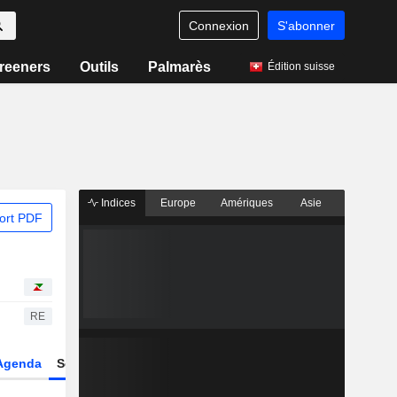
Connexion
S'abonner
reeners
Outils
Palmarès
Édition suisse
Indices
Europe
Amériques
Asie
ort PDF
RE
Agenda
Secteur
Dérivés
Fonds et ETFs