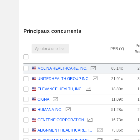
Principaux concurrents
Pr
Ajouter à une liste
PER (Y)
Bo
MOLINA HEALTHCARE, INC.
65.14x
2
UNITEDHEALTH GROUP INC.
21.91x
3
ELEVANCE HEALTH, INC.
18.89x
1
CIGNA
11.09x
1
HUMANA INC.
51.28x
2
CENTENE CORPORATION
16.73x
1
ALIGNMENT HEALTHCARE, INC.
73.86x
9