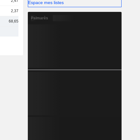
2,47 Md
Espace mes listes
2,37 Md
Palmarès
68,65 Md