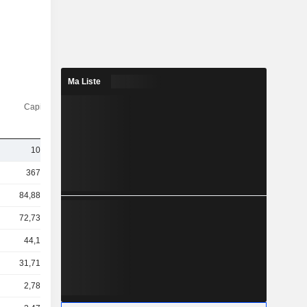
Ma Liste
Capi.($)
10 Md
367 Md
84,88 Md
72,73 Md
44,1 Md
31,71 Md
2,78 Md