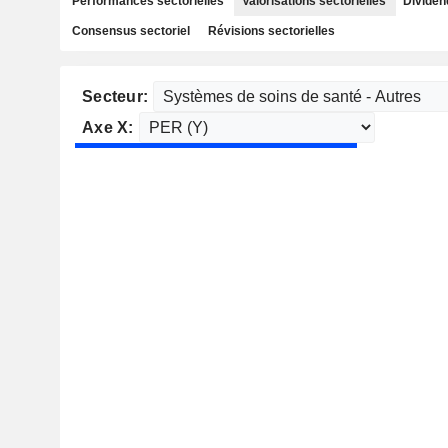
Performances sectorielles
Valorisations sectorielles
Dividen
Consensus sectoriel
Révisions sectorielles
Secteur:
Axe X: