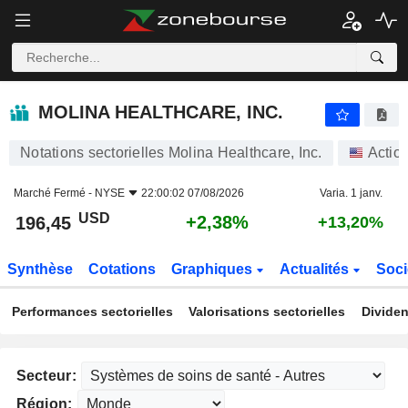
MOLINA HEALTHCARE, INC.
196,45
$
+2,38%
MOLINA HEALTHCARE, INC.
Notations sectorielles Molina Healthcare, Inc.
Actio
Marché Fermé -
NYSE
22:00:02 07/08/2026
Varia. 1 janv.
USD
+2,38%
196,45
+13,20%
Synthèse
Cotations
Graphiques
Actualités
Soci
Performances sectorielles
Valorisations sectorielles
Dividen
Secteur:
Région: