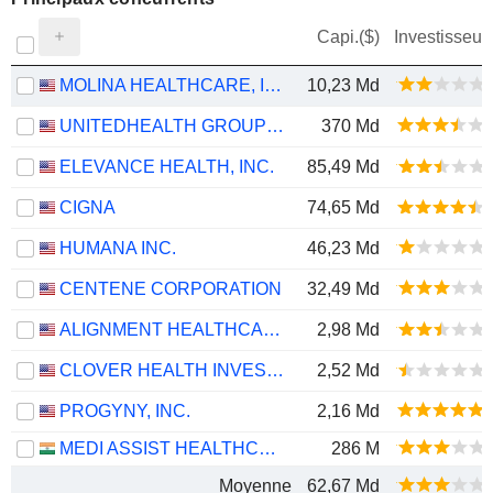
Capi.($)
Investisseur
MOLINA HEALTHCARE, INC.
10,23 Md
UNITEDHEALTH GROUP INC.
370 Md
ELEVANCE HEALTH, INC.
85,49 Md
CIGNA
74,65 Md
HUMANA INC.
46,23 Md
CENTENE CORPORATION
32,49 Md
ALIGNMENT HEALTHCARE, INC.
2,98 Md
CLOVER HEALTH INVESTMENTS, CORP.
2,52 Md
PROGYNY, INC.
2,16 Md
MEDI ASSIST HEALTHCARE SERVICES LIMITED
286 M
Moyenne
62,67 Md