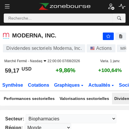
MODERNA, INC.
59,17
$
+9,86%
MODERNA, INC.
Dividendes sectoriels Moderna, Inc.
Actions
MR
Marché Fermé -
Nasdaq
22:00:00 07/08/2026
Varia. 1 janv.
USD
+9,86%
59,17
+100,64%
Synthèse
Cotations
Graphiques
Actualités
Soci
Performances sectorielles
Valorisations sectorielles
Dividen
Secteur:
Région: