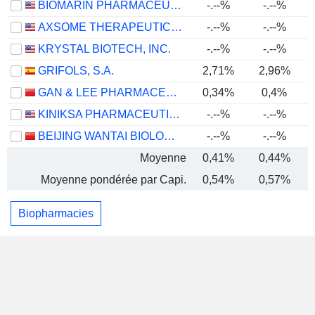
BIOMARIN PHARMACEUTICAL INC.
-.--%
-.--%
AXSOME THERAPEUTICS, INC.
-.--%
-.--%
-
KRYSTAL BIOTECH, INC.
-.--%
-.--%
GRIFOLS, S.A.
2,71%
2,96%
GAN & LEE PHARMACEUTICALS.
0,34%
0,4%
KINIKSA PHARMACEUTICALS INTERNATIONAL, PLC
-.--%
-.--%
BEIJING WANTAI BIOLOGICAL PHARMACY ENTERPRISE CO., LTD.
-.--%
-.--%
-
Moyenne
0,41%
0,44%
Moyenne pondérée par Capi.
0,54%
0,57%
Biopharmacies