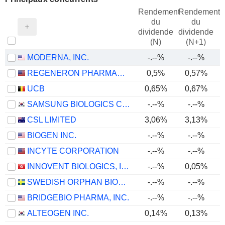
Rendement
Rendement
du
du
dividende
dividende
(N)
(N+1)
MODERNA, INC.
-.--%
-.--%
REGENERON PHARMACEUTICALS, INC.
0,5%
0,57%
UCB
0,65%
0,67%
SAMSUNG BIOLOGICS CO.,LTD.
-.--%
-.--%
CSL LIMITED
3,06%
3,13%
BIOGEN INC.
-.--%
-.--%
INCYTE CORPORATION
-.--%
-.--%
INNOVENT BIOLOGICS, INC.
-.--%
0,05%
SWEDISH ORPHAN BIOVITRUM AB
-.--%
-.--%
BRIDGEBIO PHARMA, INC.
-.--%
-.--%
ALTEOGEN INC.
0,14%
0,13%