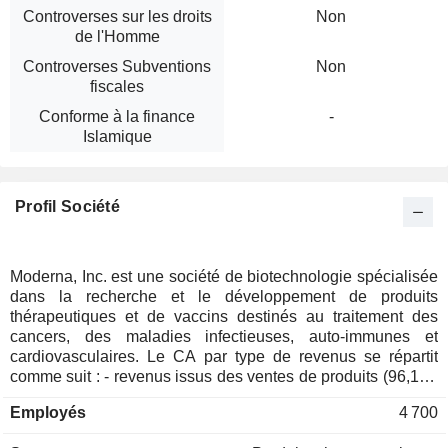
Controverses sur les droits
Non
de l'Homme
Controverses Subventions
Non
fiscales
Conforme à la finance
-
Islamique
Profil Société
Moderna, Inc. est une société de biotechnologie spécialisée
dans la recherche et le développement de produits
thérapeutiques et de vaccins destinés au traitement des
cancers, des maladies infectieuses, auto-immunes et
cardiovasculaires. Le CA par type de revenus se répartit
comme suit : - revenus issus des ventes de produits (96,1%)
; - revenus issus d'accords de collaboration (1,5%) ; -
Employés
4 700
revenus issus des royalties et de l'octroi de licences (1,3%) ;
- revenus issus de subventions (1,1%). A fin 2024, le