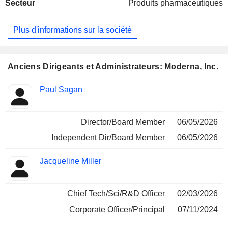
Secteur
Produits pharmaceutiques
portefeuille du groupe comprend 37 produits en phase de
développement clinique dont 10 en phase I, 18 en phase II
et 9 en phase III, 3 produits en phase de développement
Plus d'informations sur la société
préclinique, et 4 produits en phase de commercialisation. La
répartition géographique du CA est la suivante : Etats-Unis
(55,1%), Europe (18,5%) et autres (26,4%).
Anciens Dirigeants et Administrateurs: Moderna, Inc.
Fonctions
Paul Sagan
Insider
occupées
Director/Board Member
06/05/2026
Independent Dir/Board Member
06/05/2026
Jacqueline Miller
Chief Tech/Sci/R&D Officer
02/03/2026
Corporate Officer/Principal
07/11/2024