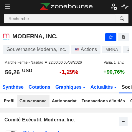
MODERNA, INC.
56,26
$
-1,29%
MODERNA, INC.
Gouvernance Moderna, Inc.
Actions
MRNA
US
Marché Fermé -
Nasdaq
22:00:00 05/08/2026
Varia. 1 janv.
USD
-1,29%
56,26
+90,76%
Synthèse
Cotations
Graphiques
Actualités
Soci
Profil
Gouvernance
Actionnariat
Transactions d'initiés
Comité Exécutif: Moderna, Inc.
Fonctions