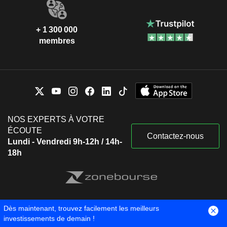
+ 1 300 000
membres
NOS EXPERTS À VOTRE
ÉCOUTE
Contactez-nous
Lundi - Vendredi 9h-12h / 14h-
18h
Dès maintenant, trouvez facilement les meilleurs
Mentions légales
Paramétrer les cookies
Blog Zonebourse
investissements de demain !
Qui sommes-nous ?