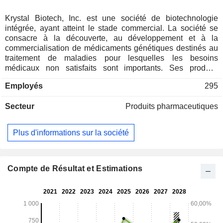
Krystal Biotech, Inc. est une société de biotechnologie
intégrée, ayant atteint le stade commercial. La société se
consacre à la découverte, au développement et à la
commercialisation de médicaments génétiques destinés au
traitement de maladies pour lesquelles les besoins
médicaux non satisfaits sont importants. Ses produits
candidats, qui se trouvent à différents stades de
Employés
295
développement clinique et préclinique, comprennent le
KB407, le KB408, le KB707, le KB105, le KB801, le KB803,
Secteur
Produits pharmaceutiques
le KB304 et le KB301. Son produit commercial, VYJUVEK,
est une thérapie génique réadministrable et un médicament
génétique approuvé aux États-Unis et en Europe pour le
Plus d'informations sur la société
traitement de l’épidermolyse bulleuse dystrophique. Le
KB407 est en cours de développement pour le traitement de
la mucoviscidose. Le KB408 est en cours de développement
pour le traitement du déficit en alpha-1-antitrypsine, une
Compte de Résultat et Estimations
maladie pulmonaire rare. Le KB707 est en cours de
développement pour le traitement des tumeurs solides. Le
KB105 est en cours de développement pour l'ichtyose
congénitale autosomique récessive due à un déficit en
TGM1. Le KB803 est une formulation de collyre réutilisable