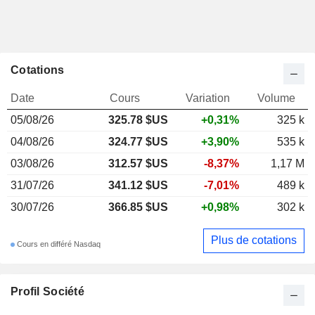
Cotations
Date
Cours
Variation
Volume
05/08/26
325.78 $US
+0,31%
325 k
04/08/26
324.77 $US
+3,90%
535 k
03/08/26
312.57 $US
-8,37%
1,17 M
31/07/26
341.12 $US
-7,01%
489 k
30/07/26
366.85 $US
+0,98%
302 k
Plus de cotations
Cours en différé Nasdaq
Profil Société