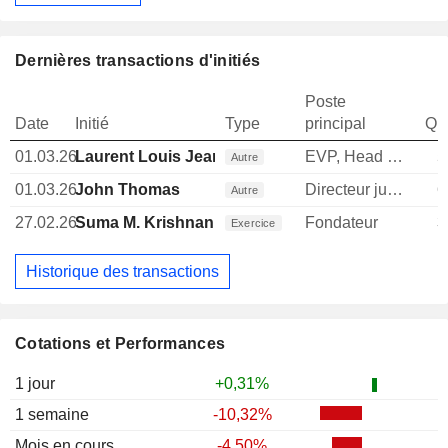
Dernières transactions d'initiés
Poste
Date
Initié
Type
principal
Qua
01.03.26
Laurent Louis Jean Goux
EVP, Head of International
5
Autre
01.03.26
John Thomas
Directeur juridique
6
Autre
27.02.26
Suma M. Krishnan
Fondateur
3
Exercice
Historique des transactions
Cotations et Performances
1 jour
+0,31%
1 semaine
-10,32%
Mois en cours
-4,50%