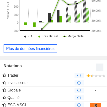
à base de B-VEC, conçue pour le traitement des
complications oculaires.
Plus de données financières
Notations
Trader
Investisseur
-
Globale
-
Qualité
-
ESG MSCI
B