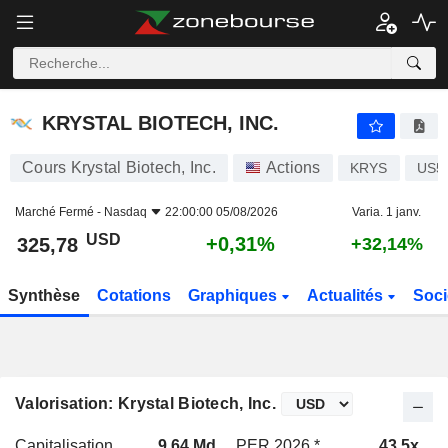
KRYSTAL BIOTECH, INC.
325,78
$
+0,31%
KRYSTAL BIOTECH, INC.
Cours Krystal Biotech, Inc.
Actions
KRYS
US5
Marché Fermé -
Nasdaq
22:00:00 05/08/2026
Varia. 1 janv.
USD
+0,31%
325,78
+32,14%
Synthèse
Cotations
Graphiques
Actualités
Soci
Valorisation: Krystal Biotech, Inc.
Capitalisation
9,64 Md
PER 2026 *
43,5x
P