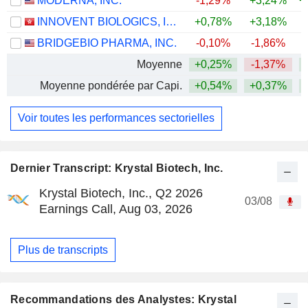
MODERNA, INC.
-1,29%
+3,24%
+
INNOVENT BIOLOGICS, INC.
+0,78%
+3,18%
BRIDGEBIO PHARMA, INC.
-0,10%
-1,86%
+
Moyenne
+0,25%
-1,37%
+
Moyenne pondérée par Capi.
+0,54%
+0,37%
+
Voir toutes les performances sectorielles
Dernier Transcript: Krystal Biotech, Inc.
Krystal Biotech, Inc., Q2 2026
03/08
Earnings Call, Aug 03, 2026
Plus de transcripts
Recommandations des Analystes: Krystal