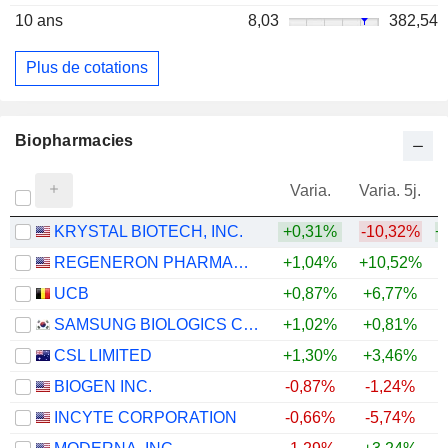
10 ans
8,03
382,54
Plus de cotations
Biopharmacies
Varia.
Varia. 5j.
KRYSTAL BIOTECH, INC.
+0,31%
-10,32%
+
REGENERON PHARMACEUTICALS, INC.
+1,04%
+10,52%
+
UCB
+0,87%
+6,77%
+
SAMSUNG BIOLOGICS CO.,LTD.
+1,02%
+0,81%
CSL LIMITED
+1,30%
+3,46%
BIOGEN INC.
-0,87%
-1,24%
+
INCYTE CORPORATION
-0,66%
-5,74%
+