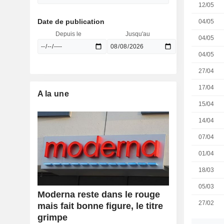
12/05
Date de publication
04/05
Depuis le
Jusqu'au
04/05
04/05
27/04
17/04
A la une
15/04
14/04
07/04
01/04
18/03
05/03
Moderna reste dans le rouge
27/02
mais fait bonne figure, le titre
grimpe