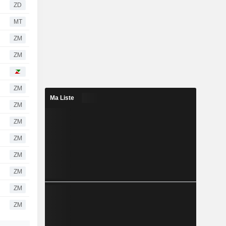
ZD
MT
ZM
ZM
ZM
Ma Liste
ZM
ZM
ZM
ZM
ZM
ZM
ZM