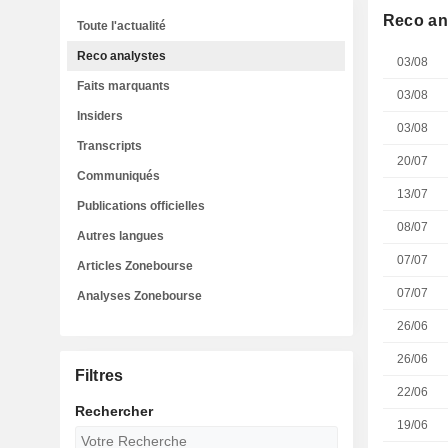
Reco an
Toute l'actualité
Reco analystes
03/08
Faits marquants
03/08
Insiders
03/08
Transcripts
20/07
Communiqués
13/07
Publications officielles
08/07
Autres langues
07/07
Articles Zonebourse
07/07
Analyses Zonebourse
26/06
26/06
Filtres
22/06
Rechercher
19/06