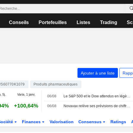
Conseils
Portefeuilles
Listes
Trading
Sc
Ajouter à une liste
Rapp
US60770K1079
Produits pharmaceutiques
. 5j.
Varia. 1 janv.
06/08
Le S&P 500 et le Dow attendus en légère hausse sur fond d'espoirs de trêve au Moyen-Orient ; les semi-conducteurs et les logiciels décrochent
94%
+100,64%
06/08
Novavax relève ses prévisions de chiffre d'affaires annuel, les accords de licence compensant la faible demande de vaccins
Société
Finances
Valorisation
Consensus
Ratings