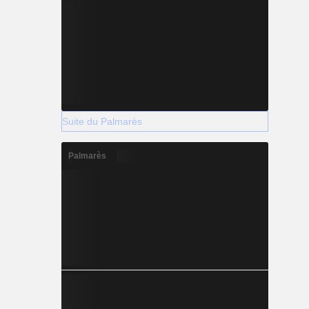
Suite du Palmarès
Palmarès