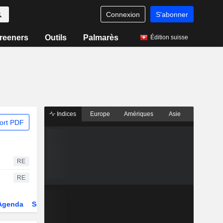
Connexion
S'abonner
reeners
Outils
Palmarès
Édition suisse
Indices
Europe
Amériques
Asie
ort PDF
RE
RE
Agenda
Secteur
Dérivés
Fonds et ETFs