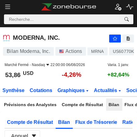
MODERNA, INC.
53,86
$
-4,26%
MODERNA, INC.
Bilan Moderna, Inc.
Actions
MRNA
US60770K1
Marché Fermé -
Nasdaq
22:00:00 06/08/2026
Varia. 1 janv.
USD
-4,26%
53,86
+82,64%
Synthèse
Cotations
Graphiques
Actualités
Soci
Prévisions des Analystes
Compte de Résultat
Bilan
Flux d
Compte de Résultat
Bilan
Flux de Trésorerie
Ratios
Annuel