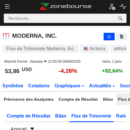
MODERNA, INC.
53,86
$
-4,26%
MODERNA, INC.
Flux de Trésorerie Moderna, Inc.
Actions
MRNA
Marché Fermé -
Nasdaq
22:00:00 06/08/2026
Varia. 1 janv.
USD
-4,26%
53,86
+82,64%
Synthèse
Cotations
Graphiques
Actualités
Soci
Prévisions des Analystes
Compte de Résultat
Bilan
Flux d
Compte de Résultat
Bilan
Flux de Trésorerie
Ratios
Annuel