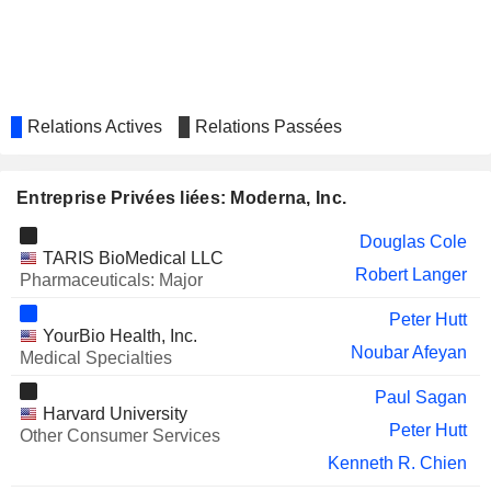
REVOLUTION MEDICINES,
Sandra Horning
INC.
Lorence Kim
PURETECH HEALTH PLC
Robert Langer
MONOPAR THERAPEUTICS
Lavina Talukdar
Relations Actives
Relations Passées
INC.
VAXCYTE, INC.
Anne Drapeau
Entreprise Privées liées: Moderna, Inc.
Moncef Slaoui
Michael Mullette
Douglas Cole
TARIS BioMedical LLC
Robert Langer
BEIGENE LTD
Pharmaceuticals: Major
Marcello Damiani
KALEIDO BIOSCIENCES,
Theo Melas-Kyriazi
Peter Hutt
YourBio Health, Inc.
INC.
Noubar Afeyan
Medical Specialties
MADRIGAL
Ronald Filippo
PHARMACEUTICALS, INC.
Paul Sagan
Harvard University
STOKE THERAPEUTICS, INC.
Barry Ticho
Peter Hutt
Other Consumer Services
FOGHORN THERAPEUTICS INC.
Douglas Cole
Kenneth R. Chien