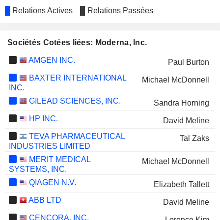
Relations Actives
Relations Passées
Sociétés Cotées liées: Moderna, Inc.
AMGEN INC.
Paul Burton
BAXTER INTERNATIONAL
Michael McDonnell
INC.
GILEAD SCIENCES, INC.
Sandra Horning
HP INC.
David Meline
TEVA PHARMACEUTICAL
Tal Zaks
INDUSTRIES LIMITED
MERIT MEDICAL
Michael McDonnell
SYSTEMS, INC.
QIAGEN N.V.
Elizabeth Tallett
ABB LTD
David Meline
CENCORA, INC.
Lorence Kim