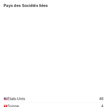
Pays des Sociétés liées
Elizabeth Tallett
Qiagen SRL
Stéphane Bancel
Medical Specialties
Robert Langer
David H. Koch Institute for
Paula Hammond
Integrative Cancer Research
Miscellaneous Commercial Services
Francois Nader
Ring Therapeutics, Inc.
Noubar Afeyan
Pharmaceuticals: Major
Juan Andres
Douglas Cole
Repertoire Immune Medicines,
Stephen Berenson
Inc.
Pharmaceuticals: Major
Noubar Afeyan
Cellarity Inc.
Etats-Unis
48
Sandra Horning
Packaged Software
Suisse
4