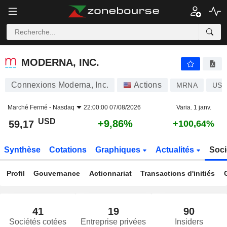
MODERNA, INC.
59,17
$
+9,86%
MODERNA, INC.
Connexions Moderna, Inc.
Actions
MRNA
US6
Marché Fermé -
Nasdaq
22:00:00 07/08/2026
Varia. 1 janv.
USD
+9,86%
59,17
+100,64%
Synthèse
Cotations
Graphiques
Actualités
Soci
Profil
Gouvernance
Actionnariat
Transactions d'initiés
41
19
90
Sociétés cotées
Entreprise privées
Insiders