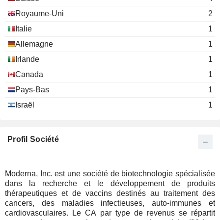
Marcello Damiani
Royaume-Uni
2
Stephen Berenson
Italie
1
Theo Melas-Kyriazi
Allemagne
Inzen Therapeutics, Inc.
1
Noubar Afeyan
Biotechnology
Irlande
1
Douglas Cole
Canada
1
John Mendlein
Pays-Bas
1
Vesalius Therapeutics
Douglas Cole
Biotechnology
Israël
1
John Mendlein
Sail Biomedicines
Stephen Berenson
Pharmaceuticals: Major
Profil Société
Paula Hammond
Moderna, Inc. est une société de biotechnologie spécialisée
dans la recherche et le développement de produits
thérapeutiques et de vaccins destinés au traitement des
cancers, des maladies infectieuses, auto-immunes et
cardiovasculaires. Le CA par type de revenus se répartit