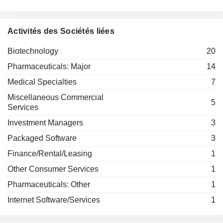
David Rubenstein
Paula Soteropoulos
American Academy of Arts &
Elizabeth Nabel
ARS PHARMACEUTICALS, INC.
Sciences
Saqib Islam
Miscellaneous Commercial Services
Paula Hammond
Activités des Sociétés liées
DIANTHUS
Paula Soteropoulos
THERAPEUTICS, INC.
Biotechnology
Peter Hutt
20
National Academy of Medicine
Elizabeth Nabel
Pharmaceuticals: Major
14
(United States)
Miscellaneous Commercial Services
Medical Specialties
7
Peter Hutt
Miscellaneous Commercial
5
Longwood Fund Management LLC
Services
Elizabeth Nabel
Investment Managers
Investment Managers
3
Peter Hutt
Packaged Software
3
ModernaTX, Inc.
Shannon Klinger
Biotechnology
Finance/Rental/Leasing
1
Stéphane Bancel
Other Consumer Services
1
Saqib Islam
Pharmaceuticals: Other
1
Stephen Hoge
Internet Software/Services
1
Lorence Kim
Marcello Damiani