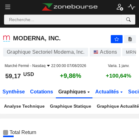
MODERNA, INC.
59,17
$
+9,86%
MODERNA, INC.
Graphique Sectoriel Moderna, Inc.
Actions
MRNA
Marché Fermé -
Nasdaq
22:00:00 07/08/2026
Varia. 1 janv.
USD
+9,86%
59,17
+100,64%
Synthèse
Cotations
Graphiques
Actualités
Soci
Analyse Technique
Graphique Statique
Graphique Actualit
Total Return