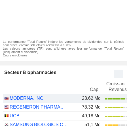
La performance "Total Return" intègre les versements de dividendes sur la période
concernée, comme s'ils étaient réinvestis à 100%.
Les valeurs annotées (TR) sont affichées avec leur performance "Total Return"
(uniquement si disponible)
Cours en clôtures
Secteur Biopharmacies
Croissanc
Capi.
Revenus
MODERNA, INC.
23,62 Md
REGENERON PHARMACEUTICALS, INC.
78,32 Md
UCB
49,18 Md
SAMSUNG BIOLOGICS CO.,LTD.
51,1 Md