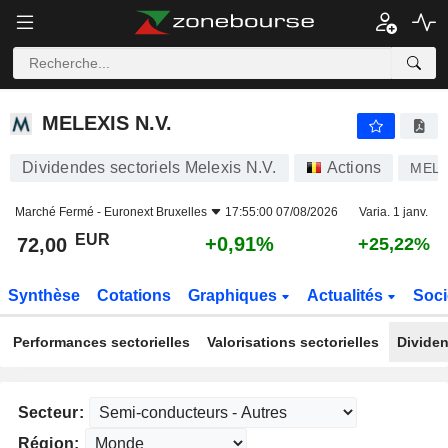
MELEXIS N.V.
72,00
€
+0,91%
MELEXIS N.V.
Dividendes sectoriels Melexis N.V.
Actions
MEL
Marché Fermé -
Euronext Bruxelles
17:55:00 07/08/2026
Varia. 1 janv.
EUR
+0,91%
72,00
+25,22%
Synthèse
Cotations
Graphiques
Actualités
Soci
Performances sectorielles
Valorisations sectorielles
Dividen
Secteur:
Région: