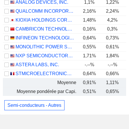
ANALOG DEVICES, INC.
1,1%
1,22%
QUALCOMM INCORPORATED
2,16%
2,24%
KIOXIA HOLDINGS CORPORATION
1,48%
4,2%
CAMBRICON TECHNOLOGIES CORPORATION LIMITED
0,16%
0,3%
INFINEON TECHNOLOGIES AG
0,64%
0,73%
MONOLITHIC POWER SYSTEMS, INC.
0,55%
0,61%
NXP SEMICONDUCTORS N.V.
1,71%
1,84%
ASTERA LABS, INC.
-.--%
-.--%
STMICROELECTRONICS N.V.
0,64%
0,66%
Moyenne
0,91%
1,11%
Moyenne pondérée par Capi.
0,51%
0,65%
Semi-conducteurs - Autres