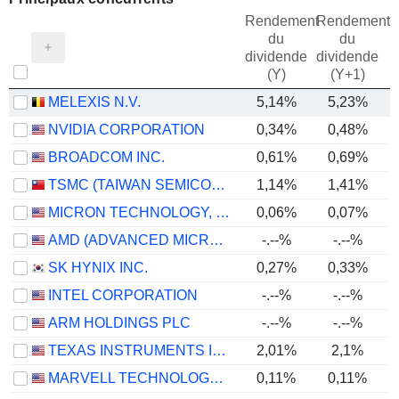
Rendement
Rendement
du
du
dividende
dividende
(Y)
(Y+1)
MELEXIS N.V.
5,14%
5,23%
NVIDIA CORPORATION
0,34%
0,48%
BROADCOM INC.
0,61%
0,69%
TSMC (TAIWAN SEMICONDUCTOR MANUFACTURING COMPANY)
1,14%
1,41%
MICRON TECHNOLOGY, INC.
0,06%
0,07%
AMD (ADVANCED MICRO DEVICES)
-.--%
-.--%
SK HYNIX INC.
0,27%
0,33%
INTEL CORPORATION
-.--%
-.--%
ARM HOLDINGS PLC
-.--%
-.--%
TEXAS INSTRUMENTS INCORPORATED
2,01%
2,1%
MARVELL TECHNOLOGY GROUP LTD
0,11%
0,11%