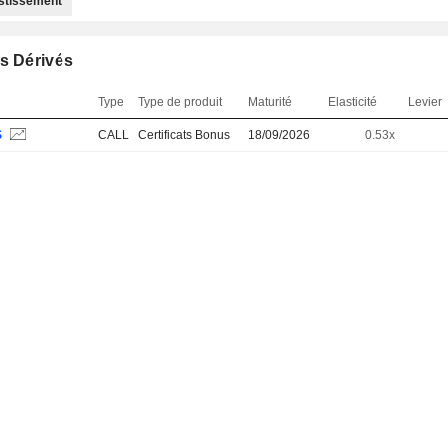
estissement
s Dérivés
Type
Type de produit
Maturité
Elasticité
Levier
S
CALL
Certificats Bonus
18/09/2026
0.53x