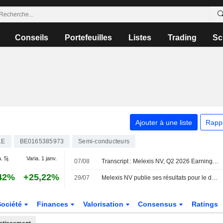
Conseils
Portefeuilles
Listes
Trading
Sc
Ajouter à une liste
Rapp
LE
BE0165385973
Semi-conducteurs
. 5j.
Varia. 1 janv.
07/08
Transcript : Melexis NV, Q2 2026 Earnings Call, Jul 29, 2026
42%
+25,22%
29/07
Melexis NV publie ses résultats pour le deuxième trimestre et le premier semestre clos le 30 juin 2026
Société
Finances
Valorisation
Consensus
Ratings