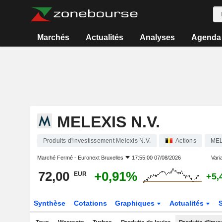
Marchés
Actualités
Analyses
Agenda
MELEXIS N.V.
Produits d'investissement Melexis N.V.
Actions
ME
Marché Fermé -
Euronext Bruxelles
17:55:00 07/08/2026
Varia
72,00
+0,91%
EUR
+5,
Synthèse
Cotations
Graphiques
Actualités