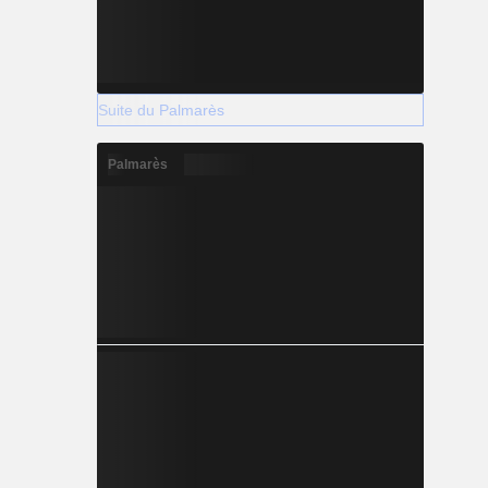
Suite du Palmarès
Palmarès