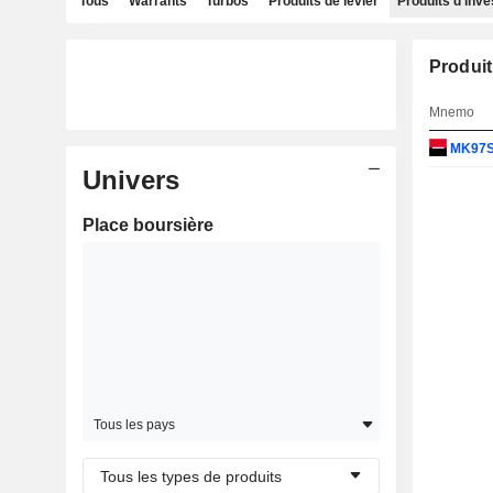
Tous
Warrants
Turbos
Produits de levier
Produits d'inv
Produit
Mnemo
MK97
Univers
Place boursière
Tous les pays
Tous les types de produits