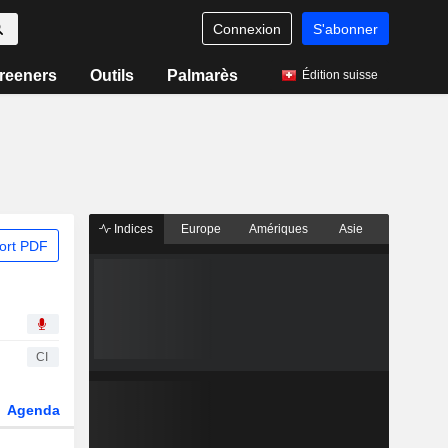
Connexion
S'abonner
reeners
Outils
Palmarès
Édition suisse
Indices
Europe
Amériques
Asie
ort PDF
CI
Agenda
Secteur
Dérivés
Fonds et ETFs