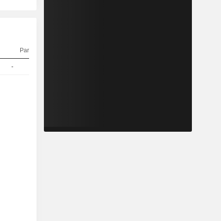
Parité
Cours
-
1
61,23
EUR