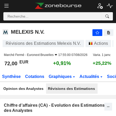
MELEXIS N.V.
72,00
€
+0,91%
MELEXIS N.V.
Révisions des Estimations Melexis N.V.
Actions
Marché Fermé -
Euronext Bruxelles
17:55:00 07/08/2026
Varia. 1 janv.
EUR
+0,91%
72,00
+25,22%
Synthèse
Cotations
Graphiques
Actualités
Soci
Opinion des Analystes
Révisions des Estimations
Chiffre d'affaires (CA) - Evolution des Estimations
des Analystes