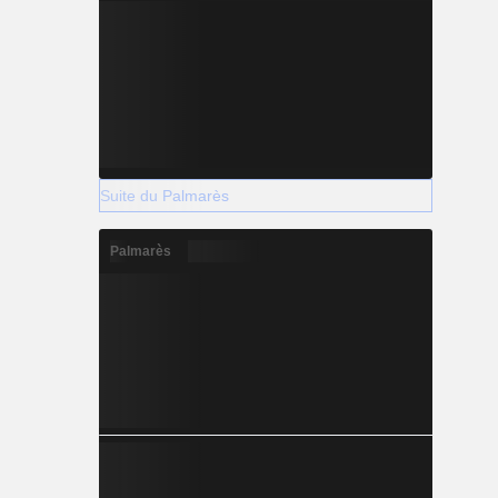
Suite du Palmarès
Palmarès