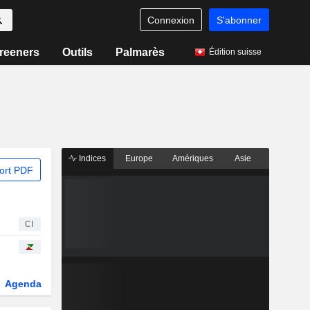
Connexion
S'abonner
reeners
Outils
Palmarès
Édition suisse
Indices
Europe
Amériques
Asie
ort PDF
CI
Agenda
Secteur
Dérivés
Fonds et ETFs