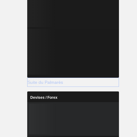
Suite du Palmarès
Devises / Forex