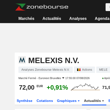
Marchés
Actualités
Analyses
Agenda
MELEXIS N.V.
Analyses Zonebourse Melexis N.V.
Actions
MELE
Marché Fermé -
Euronext Bruxelles
17:55:00 07/08/2026
Aprè
72,00
+0,91%
EUR
71,
Synthèse
Cotations
Graphiques
Actualités