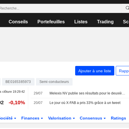
Conseils
Portefeuilles
Listes
Trading
Sc
Ajouter à une liste
Rapp
BE0165385973
Semi-conducteurs
s clôture
19:29:42
29/07
Melexis NV publie ses résultats pour le deuxième trimestre et le premier semestre clos le 30 juin 2026
92
-0,10%
20/07
Le jour où X-FAB a pris 33% grâce à un tweet
Société
Finances
Valorisation
Consensus
Ratings