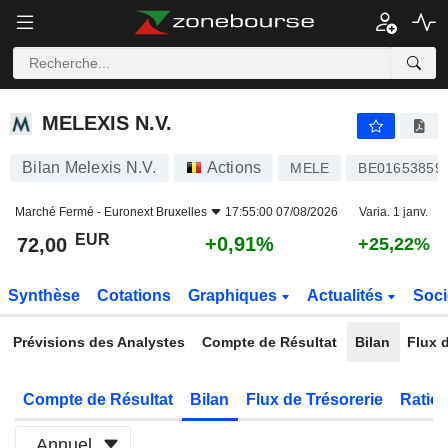
MELEXIS N.V.
72,00
€
+0,91%
MELEXIS N.V.
Bilan Melexis N.V.
Actions
MELE
BE01653859
Marché Fermé -
Euronext Bruxelles
17:55:00 07/08/2026
Varia. 1 janv.
EUR
+0,91%
72,00
+25,22%
Synthèse
Cotations
Graphiques
Actualités
Soci
Prévisions des Analystes
Compte de Résultat
Bilan
Flux d
Compte de Résultat
Bilan
Flux de Trésorerie
Ratios
Annuel