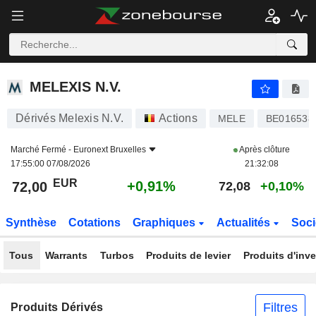
MELEXIS N.V.
72,00
€
+0,91%
MELEXIS N.V.
Dérivés Melexis N.V.
Actions
MELE
BE016538
Marché Fermé -
Euronext Bruxelles
Après clôture
17:55:00 07/08/2026
21:32:08
EUR
+0,91%
72,00
72,08
+0,10%
Synthèse
Cotations
Graphiques
Actualités
Soci
Tous
Warrants
Turbos
Produits de levier
Produits d'inv
Filtres
Produits Dérivés