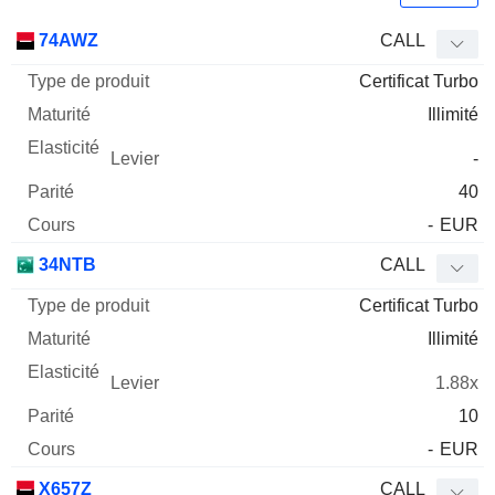
Type
74AWZ
CALL
de
Certificat Turbo
Mnemo
Type
produit
Maturité
Elasticité
Levier
Parité
Co
Illimité
-
40
-
EUR
34NTB
CALL
Certificat Turbo
Illimité
1.88x
10
-
EUR
X657Z
CALL