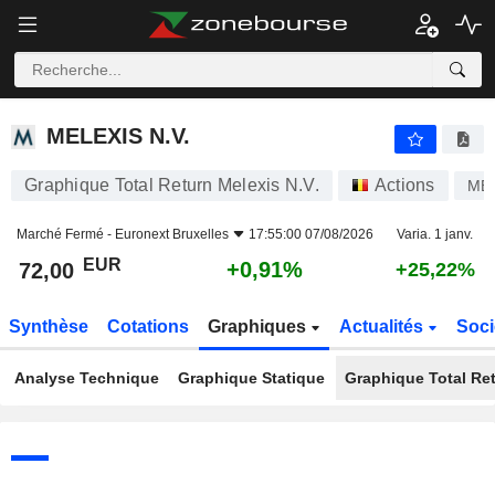
MELEXIS N.V.
72,00
€
+0,91%
MELEXIS N.V.
Graphique Total Return Melexis N.V.
Actions
ME
Marché Fermé -
Euronext Bruxelles
17:55:00 07/08/2026
Varia. 1 janv.
EUR
+0,91%
72,00
+25,22%
Synthèse
Cotations
Graphiques
Actualités
Soci
Analyse Technique
Graphique Statique
Graphique Total Re