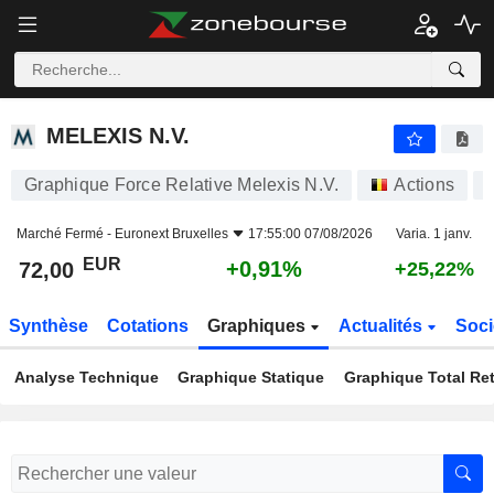
MELEXIS N.V.
72,00
€
+0,91%
MELEXIS N.V.
Graphique Force Relative Melexis N.V.
Actions
Marché Fermé -
Euronext Bruxelles
17:55:00 07/08/2026
Varia. 1 janv.
EUR
+0,91%
72,00
+25,22%
Synthèse
Cotations
Graphiques
Actualités
Soci
Analyse Technique
Graphique Statique
Graphique Total Re