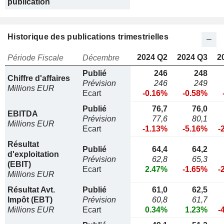
publication
Historique des publications trimestrielles
2024 Q2
2024 Q3
2
Période Fiscale
Décembre
Publié
246
248
Chiffre d'affaires
Prévision
246
249
Millions EUR
Ecart
-0.16%
-0.58%
Publié
76,7
76,0
EBITDA
Prévision
77,6
80,1
Millions EUR
Ecart
-1.13%
-5.16%
-
Résultat
Publié
64,4
64,2
d'exploitation
Prévision
62,8
65,3
(EBIT)
Ecart
2.47%
-1.65%
-
Millions EUR
Résultat Avt.
Publié
61,0
62,5
Impôt (EBT)
Prévision
60,8
61,7
Millions EUR
Ecart
0.34%
1.23%
-