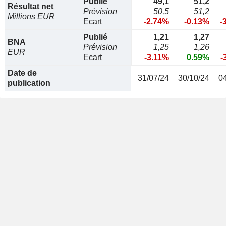
Publié
49,1
51,2
Résultat net
Prévision
50,5
51,2
Millions EUR
Ecart
-2.74%
-0.13%
-
Publié
1,21
1,27
BNA
Prévision
1,25
1,26
EUR
Ecart
-3.11%
0.59%
-
Date de
31/07/24
30/10/24
0
publication