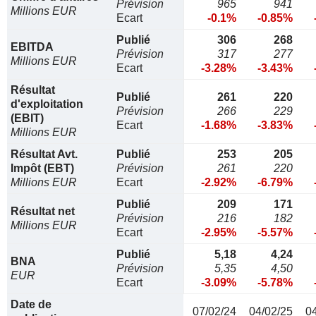
Prévision
965
941
Millions EUR
Ecart
-0.1%
-0.85%
Publié
306
268
EBITDA
Prévision
317
277
Millions EUR
Ecart
-3.28%
-3.43%
Résultat
Publié
261
220
d'exploitation
Prévision
266
229
(EBIT)
Ecart
-1.68%
-3.83%
Millions EUR
Résultat Avt.
Publié
253
205
Impôt (EBT)
Prévision
261
220
Millions EUR
Ecart
-2.92%
-6.79%
Publié
209
171
Résultat net
Prévision
216
182
Millions EUR
Ecart
-2.95%
-5.57%
Publié
5,18
4,24
BNA
Prévision
5,35
4,50
EUR
Ecart
-3.09%
-5.78%
Date de
07/02/24
04/02/25
0