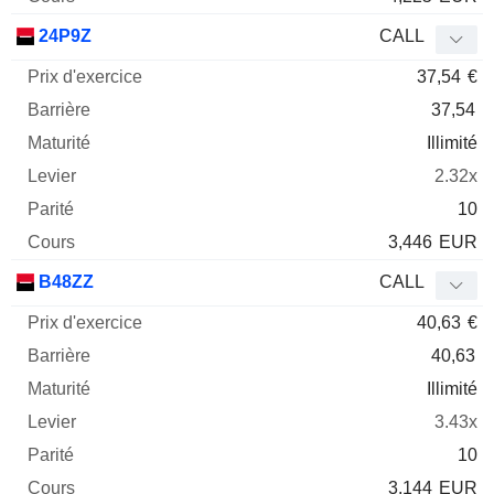
24P9Z
CALL
37,54
€
37,54
Illimité
2.32x
10
3,446
EUR
B48ZZ
CALL
40,63
€
40,63
Illimité
3.43x
10
3,144
EUR