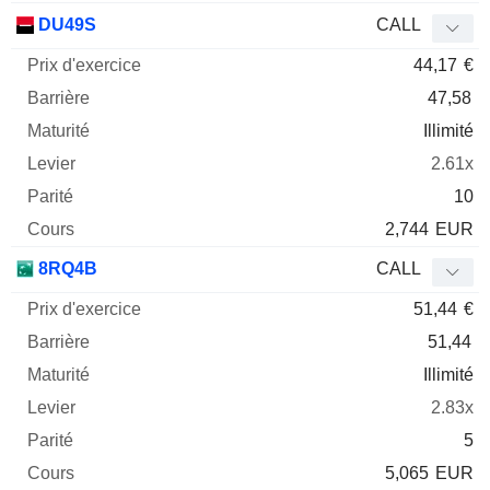
DU49S
CALL
44,17
€
47,58
Illimité
2.61x
10
2,744
EUR
8RQ4B
CALL
51,44
€
51,44
Illimité
2.83x
5
5,065
EUR