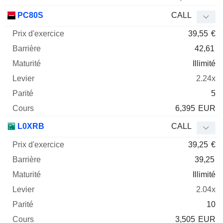
PC80S
CALL
39,55
€
42,61
Illimité
2.24x
5
6,395
EUR
L0XRB
CALL
39,25
€
39,25
Illimité
2.04x
10
3,505
EUR