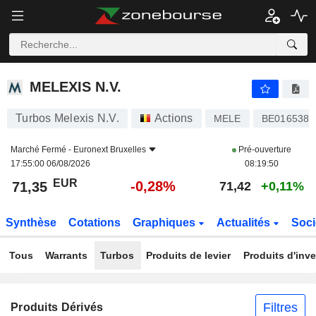
MELEXIS N.V.
71,35
€
-0,28%
MELEXIS N.V.
Turbos Melexis N.V.
Actions
MELE
BE0165385
Marché Fermé -
Euronext Bruxelles
Pré-ouverture
17:55:00 06/08/2026
08:19:50
EUR
-0,28%
71,35
71,42
+0,11%
Synthèse
Cotations
Graphiques
Actualités
Soci
Tous
Warrants
Turbos
Produits de levier
Produits d'inv
Filtres
Produits Dérivés