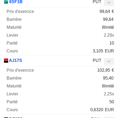
6SF1B
PUT
99,64
€
99,64
Illimité
2.29x
10
3,105
EUR
AJ17S
PUT
102,95
€
95,40
Illimité
2.25x
50
0,6320
EUR