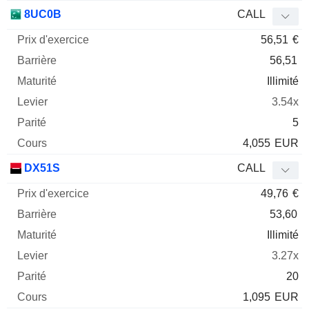
8UC0B
CALL
56,51
€
56,51
Illimité
3.54x
5
4,055
EUR
DX51S
CALL
49,76
€
53,60
Illimité
3.27x
20
1,095
EUR