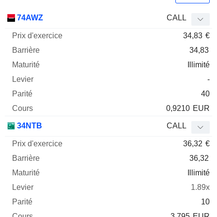
Prix
74AWZ
CALL
d'exercice
Barrière
Maturité
Elasticité
34,83
€
Mnemo
Type
Parit
34,83
Illimité
-
40
0,9210
EUR
34NTB
CALL
36,32
€
36,32
Illimité
1.89x
10
3,795
EUR