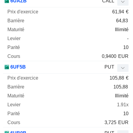
6UAZB
CALL
61,94
€
64,83
Illimité
-
10
0,9400
EUR
6UF5B
PUT
105,88
€
105,88
Illimité
1.91x
10
3,725
EUR