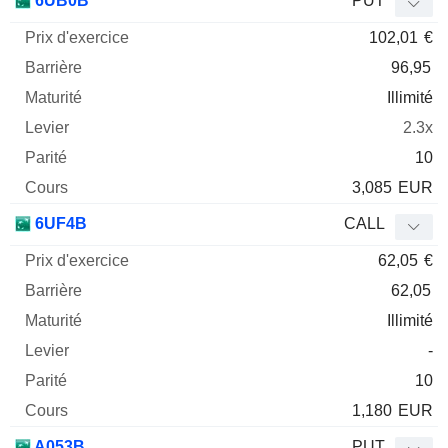
6UB0B
PUT
102,01
€
96,95
Illimité
2.3x
10
3,085
EUR
6UF4B
CALL
62,05
€
62,05
Illimité
-
10
1,180
EUR
A053B
PUT