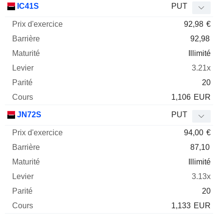
IC41S
PUT
92,98
€
92,98
Illimité
3.21x
20
1,106
EUR
JN72S
PUT
94,00
€
87,10
Illimité
3.13x
20
1,133
EUR