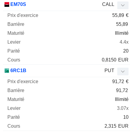
EM70S
CALL
55,89
€
55,89
Illimité
4.4x
20
0,8150
EUR
6RC1B
PUT
91,72
€
91,72
Illimité
3.07x
10
2,315
EUR