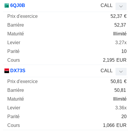
6QJ0B
CALL
52,37
€
52,37
Illimité
3.27x
10
2,195
EUR
DX73S
CALL
50,81
€
50,81
Illimité
3.36x
20
1,066
EUR