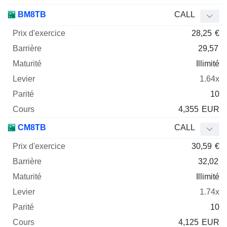
BM8TB
CALL
28,25
€
29,57
Illimité
1.64x
10
4,355
EUR
CM8TB
CALL
30,59
€
32,02
Illimité
1.74x
10
4,125
EUR