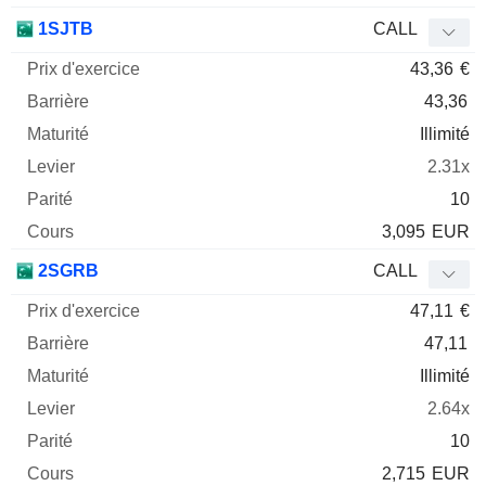
1SJTB
CALL
43,36
€
43,36
Illimité
2.31x
10
3,095
EUR
2SGRB
CALL
47,11
€
47,11
Illimité
2.64x
10
2,715
EUR