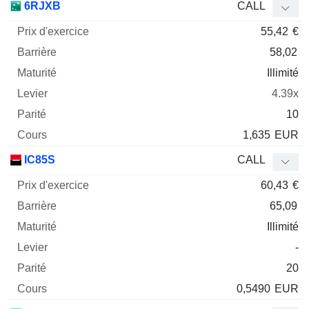
6RJXB
CALL
55,42
€
58,02
Illimité
4.39x
10
1,635
EUR
IC85S
CALL
60,43
€
65,09
Illimité
-
20
0,5490
EUR