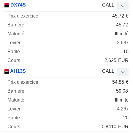
DX74S
CALL
45,72
€
45,72
Illimité
2.68x
10
2,625
EUR
AH13S
CALL
54,85
€
59,08
Illimité
4.26x
20
0,8410
EUR