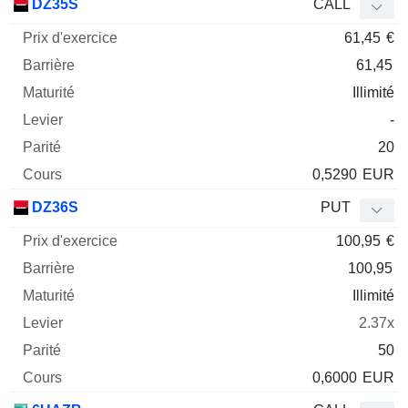
DZ35S
CALL
61,45
€
61,45
Illimité
-
20
0,5290
EUR
DZ36S
PUT
100,95
€
100,95
Illimité
2.37x
50
0,6000
EUR