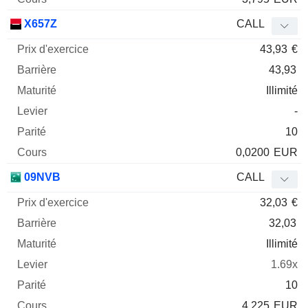
X657Z
CALL
43,93
€
43,93
Illimité
-
10
0,0200
EUR
09NVB
CALL
32,03
€
32,03
Illimité
1.69x
10
4,225
EUR