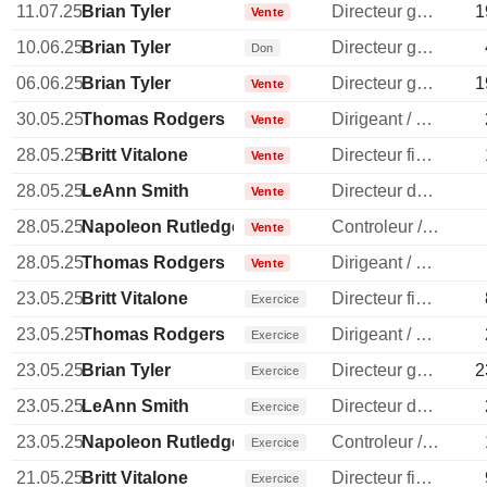
11.07.25
Brian Tyler
Directeur general
1
Vente
10.06.25
Brian Tyler
Directeur general
Don
06.06.25
Brian Tyler
Directeur general
1
Vente
30.05.25
Thomas Rodgers
Dirigeant / cadre principal
Vente
28.05.25
Britt Vitalone
Directeur financier
Vente
28.05.25
LeAnn Smith
Directeur des ressources humaines
Vente
28.05.25
Napoleon Rutledge
Controleur / auditeur
Vente
28.05.25
Thomas Rodgers
Dirigeant / cadre principal
Vente
23.05.25
Britt Vitalone
Directeur financier
Exercice
23.05.25
Thomas Rodgers
Dirigeant / cadre principal
Exercice
23.05.25
Brian Tyler
Directeur general
2
Exercice
23.05.25
LeAnn Smith
Directeur des ressources humaines
Exercice
23.05.25
Napoleon Rutledge
Controleur / auditeur
Exercice
21.05.25
Britt Vitalone
Directeur financier
Exercice