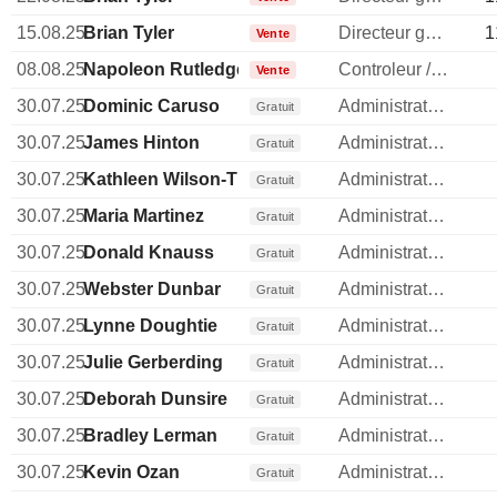
15.08.25
Brian Tyler
Directeur general
1
Vente
08.08.25
Napoleon Rutledge
Controleur / auditeur
Vente
30.07.25
Dominic Caruso
Administrateur
Gratuit
30.07.25
James Hinton
Administrateur
Gratuit
30.07.25
Kathleen Wilson-Thompson
Administrateur
Gratuit
30.07.25
Maria Martinez
Administrateur
Gratuit
30.07.25
Donald Knauss
Administrateur
Gratuit
30.07.25
Webster Dunbar
Administrateur
Gratuit
30.07.25
Lynne Doughtie
Administrateur
Gratuit
30.07.25
Julie Gerberding
Administrateur
Gratuit
30.07.25
Deborah Dunsire
Administrateur
Gratuit
30.07.25
Bradley Lerman
Administrateur
Gratuit
30.07.25
Kevin Ozan
Administrateur
Gratuit