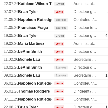
22.07.26
Kathleen Wilson-Thompson
Administrateur
Gratuit
07.07.26
Brian Tyler
Directeur general
Vente
21.05.26
Napoleon Rutledge
Controleur / auditeur
Exercice
21.05.26
Francisco Fraga
Directeur technique
Exercice
19.05.26
Brian Tyler
Directeur general
4
Gratuit
19.02.26
Maria Martinez
Administrateur
Vente
17.02.26
LeAnn Smith
Directeur des ressources humaines
Vente
11.02.26
Michele Lau
Secretaire general
Vente
10.02.26
LeAnn Smith
Directeur des ressources humaines
Exercice
09.02.26
Michele Lau
Secretaire general
1
Exercice
06.02.26
Napoleon Rutledge
Controleur / auditeur
Vente
05.01.26
Thomas Rodgers
Dirigeant / cadre principal
Vente
07.11.25
Napoleon Rutledge
Controleur / auditeur
Vente
22.08.25
Brian Tyler
Directeur general
1
Vente