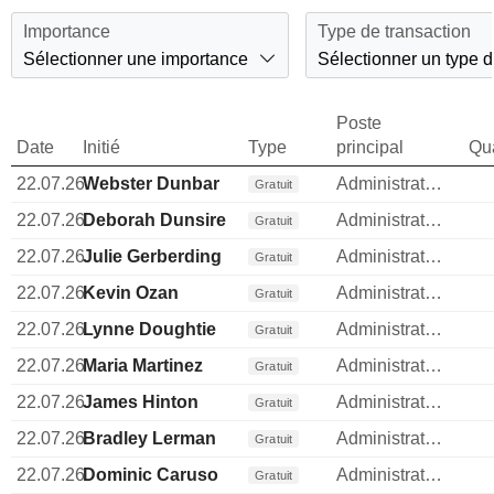
Importance
Type de transaction
Sélectionner une importance
Sélectionner un type d
Poste
Date
Initié
Type
principal
Qua
22.07.26
Webster Dunbar
Administrateur
Gratuit
22.07.26
Deborah Dunsire
Administrateur
Gratuit
22.07.26
Julie Gerberding
Administrateur
Gratuit
22.07.26
Kevin Ozan
Administrateur
Gratuit
22.07.26
Lynne Doughtie
Administrateur
Gratuit
22.07.26
Maria Martinez
Administrateur
Gratuit
22.07.26
James Hinton
Administrateur
Gratuit
22.07.26
Bradley Lerman
Administrateur
Gratuit
22.07.26
Dominic Caruso
Administrateur
Gratuit