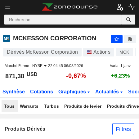
MCKESSON CORPORATION
871,38
$
-0,67%
MCKESSON CORPORATION
Dérivés McKesson Corporation
Actions
MCK
Marché Fermé -
NYSE
22:04:45 06/08/2026
Varia. 1 janv.
USD
-0,67%
871,38
+6,23%
Synthèse
Cotations
Graphiques
Actualités
Soci
Tous
Warrants
Turbos
Produits de levier
Produits d'inv
Filtres
Produits Dérivés