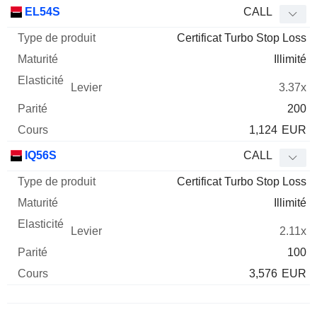
Type
EL54S
CALL
de
Certificat Turbo Stop Loss
Mnemo
Type
produit
Maturité
Elasticité
Levier
Parité
Co
Illimité
3.37x
200
1,124
EUR
IQ56S
CALL
Certificat Turbo Stop Loss
Illimité
2.11x
100
3,576
EUR