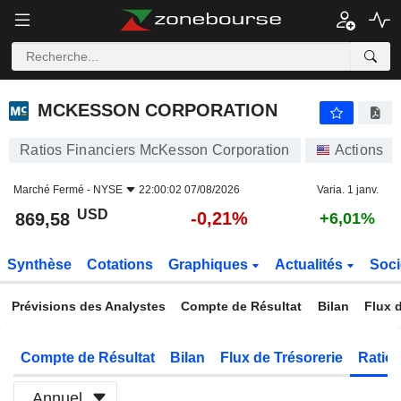
MCKESSON CORPORATION
869,58
$
-0,21%
MCKESSON CORPORATION
Ratios Financiers McKesson Corporation
Actions
Marché Fermé -
NYSE
22:00:02 07/08/2026
Varia. 1 janv.
USD
-0,21%
869,58
+6,01%
Synthèse
Cotations
Graphiques
Actualités
Soci
Prévisions des Analystes
Compte de Résultat
Bilan
Flux d
Compte de Résultat
Bilan
Flux de Trésorerie
Ratios
Annuel