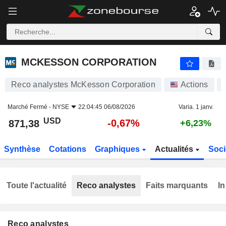
MCKESSON CORPORATION
871,38
$
-0,67%
MCKESSON CORPORATION
Reco analystes McKesson Corporation
Actions
Marché Fermé -
NYSE
22:04:45 06/08/2026
Varia. 1 janv.
USD
-0,67%
871,38
+6,23%
Synthèse
Cotations
Graphiques
Actualités
Soci
Toute l'actualité
Reco analystes
Faits marquants
In
Reco analystes