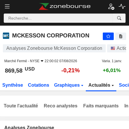
MCKESSON CORPORATION
869,58
$
-0,21%
MCKESSON CORPORATION
Analyses Zonebourse McKesson Corporation
Actio
Marché Fermé -
NYSE
22:00:02 07/08/2026
Varia. 1 janv.
USD
-0,21%
869,58
+6,01%
Synthèse
Cotations
Graphiques
Actualités
Soci
Toute l'actualité
Reco analystes
Faits marquants
In
Analyses Zonebourse