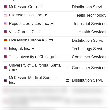
McKesson Corp.
Distribution Services
Patterson Cos., Inc.
Health Technology
Republic Services, Inc.
Industrial Services
VistaCare LLC
Health Services
McKesson Europe AG
Distribution Services
Integral, Inc.
Technology Services
The University of Chicago
Consumer Services
University of California, Santa
Consumer Services
Cruz
McKesson Medical-Surgical,
Distribution Services
Inc.
American Cancer Society, Inc.
Commercial Services
The Health Industry Distributors
Commercial Services
Association