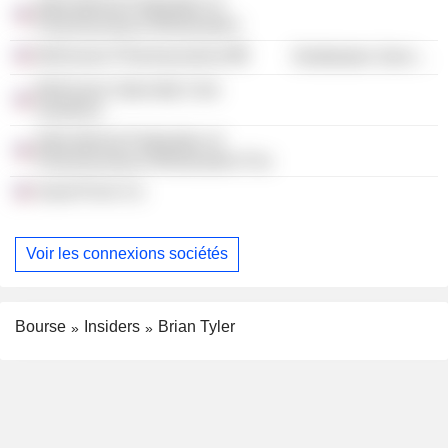
International Federation of
Pharmaceutical Wholesalers
McKesson Pharmaceutical
Distribution Services
McKesson Specialty Care
Solutions
International Federation of
Pharmaceutical Wholesalers Fou
Good Finch Co
Voir les connexions sociétés
Bourse
Insiders
Brian Tyler