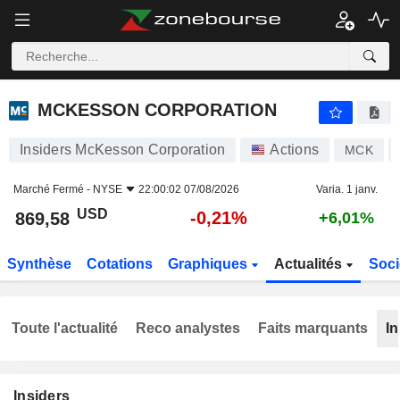
MCKESSON CORPORATION
869,58
$
-0,21%
MCKESSON CORPORATION
Insiders McKesson Corporation
Actions
MCK
Marché Fermé -
NYSE
22:00:02 07/08/2026
Varia. 1 janv.
USD
-0,21%
869,58
+6,01%
Synthèse
Cotations
Graphiques
Actualités
Soci
Toute l'actualité
Reco analystes
Faits marquants
In
Insiders