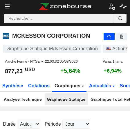
MCKESSON CORPORATION
877,23
$
+5,64%
MCKESSON CORPORATION
Graphique Statique McKesson Corporation
Actions
Marché Fermé -
NYSE
22:03:32 05/08/2026
Varia. 1 janv.
USD
+5,64%
877,23
+6,94%
Synthèse
Cotations
Graphiques
Actualités
Soci
Analyse Technique
Graphique Statique
Graphique Total Re
Durée
Période