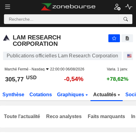
LAM RESEARCH CORPORATION
305,77
$
-0,54%
LAM RESEARCH
CORPORATION
Publications officielles Lam Research Corporation
A
Marché Fermé -
Nasdaq
22:00:00 06/08/2026
Varia. 1 janv.
USD
-0,54%
305,77
+78,62%
Synthèse
Cotations
Graphiques
Actualités
Soci
Toute l'actualité
Reco analystes
Faits marquants
In