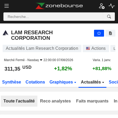
LAM RESEARCH CORPORATION
311,35
$
+1,82%
LAM RESEARCH
CORPORATION
Actualités Lam Research Corporation
Actions
L
Marché Fermé -
Nasdaq
22:00:00 07/08/2026
Varia. 1 janv.
USD
+1,82%
311,35
+81,88%
Synthèse
Cotations
Graphiques
Actualités
Soci
Toute l'actualité
Reco analystes
Faits marquants
In