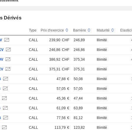
estissement
s Dérivés
Type
Prix d'exercice
Barrière
Maturité
Elastic
IV
CALL
239,90
CHF
246,89
Illimité
KV
CALL
246,86
CHF
246,86
Illimité
9V
CALL
386,92
CHF
375,34
Illimité
EV
CALL
375,31
CHF
375,31
Illimité
B
CALL
47,88
€
50,08
Illimité
B
CALL
57,05
€
57,05
Illimité
B
CALL
45,36
€
47,44
Illimité
B
CALL
61,09
€
63,89
Illimité
B
CALL
77,56
€
81,12
Illimité
S
CALL
113,79
€
123,82
Illimité