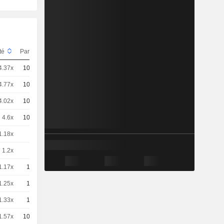
ité
Parité
Cours
4.37x
100
-
CHF
4.77x
100
-
CHF
4.02x
100
-
CHF
4.6x
100
-
CHF
1.18x
2
-
EUR
1.2x
2
-
EUR
1.17x
10
-
EUR
1.25x
10
-
EUR
1.33x
10
-
EUR
1.57x
100
-
EUR