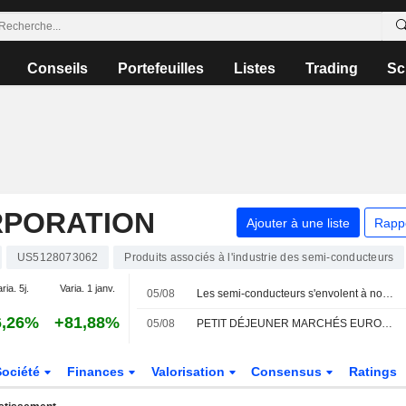
Conseils
Portefeuilles
Listes
Trading
Sc
RPORATION
Ajouter à une liste
Rapp
US5128073062
Produits associés à l'industrie des semi-conducteurs
ria. 5j.
Varia. 1 janv.
05/08
Les semi-conducteurs s'envolent à nouveau face à l'explosion des investissements dans l'IA
6,26%
+81,88%
05/08
PETIT DÉJEUNER MARCHÉS EUROPE - Les semi-conducteurs s'envolent à nouveau, les investissements dans l'IA atteignent des sommets
Société
Finances
Valorisation
Consensus
Ratings