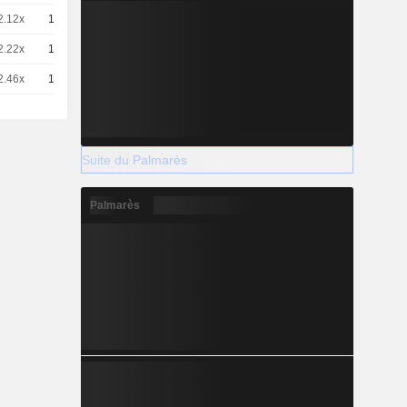
2.12x
10
-
EUR
2.22x
10
-
EUR
2.46x
10
-
EUR
Suite du Palmarès
Palmarès