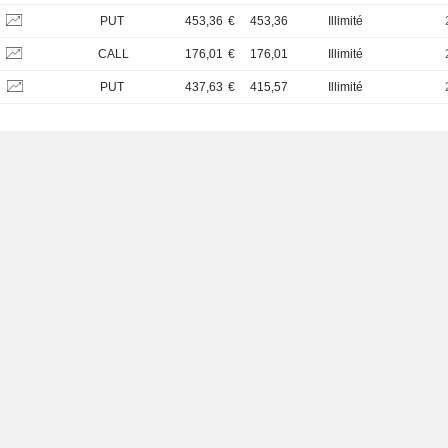
B
PUT
453,36
€
453,36
Illimité
B
CALL
176,01
€
176,01
Illimité
B
PUT
437,63
€
415,57
Illimité