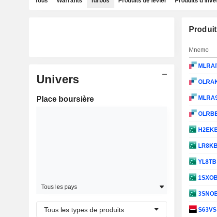
Tous
Warrants
Turbos
Produits de levier
Produits d'inv
Produit
Mnemo
MLRA
Univers
OLRA
MLRA
Place boursière
OLRB
H2EK
LR8K
YL8T
1SXO
Tous les pays
3SNO
Tous les types de produits
S63V