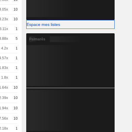
4.05x
100
-
EUR
3.23x
100
-
EUR
Espace mes listes
3.11x
10
-
EUR
3.88x
50
-
EUR
Palmarès
4.2x
10
-
EUR
4.57x
10
-
EUR
1.83x
10
-
EUR
1.8x
10
-
EUR
1.64x
100
-
CHF
2.39x
100
-
CHF
1.94x
100
-
CHF
7.56x
100
-
CHF
2.18x
10
-
EUR