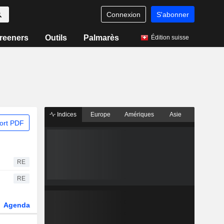
Connexion
S'abonner
reeners
Outils
Palmarès
Édition suisse
Indices
Europe
Amériques
Asie
ort PDF
RE
RE
Agenda
Secteur
Dérivés
Fonds et ETFs