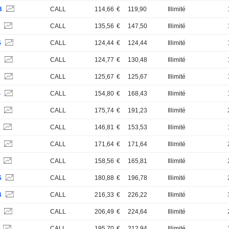
B
CALL
114,66
€
119,90
Illimité
S
CALL
135,56
€
147,50
Illimité
S
CALL
124,44
€
124,44
Illimité
B
CALL
124,77
€
130,48
Illimité
B
CALL
125,67
€
125,67
Illimité
S
CALL
154,80
€
168,43
Illimité
S
CALL
175,74
€
191,23
Illimité
B
CALL
146,81
€
153,53
Illimité
S
CALL
171,64
€
171,64
Illimité
B
CALL
158,56
€
165,81
Illimité
S
CALL
180,88
€
196,78
Illimité
B
CALL
216,33
€
226,22
Illimité
S
CALL
206,49
€
224,64
Illimité
S
CALL
195,70
€
212,94
Illimité