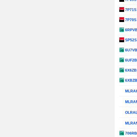
7P71
7P70
6RPV
SP52
6U7V
6UF2
6X6Z
6XBZ
MLRA
MLRA
OLRA
MLRA
706R