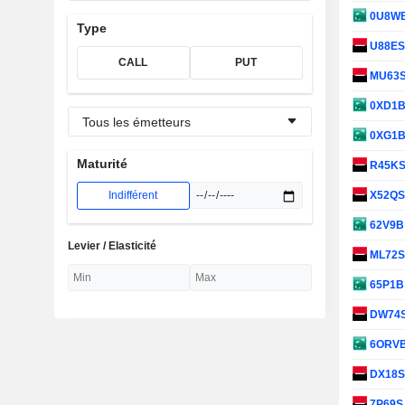
0U8W
Type
U88E
CALL
PUT
MU63
0XD1
Tous les émetteurs
0XG1
Maturité
R45K
Indifférent
X52Q
62V9
Levier / Elasticité
ML72
65P1
DW74
6ORV
DX18
7P69