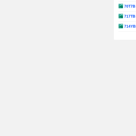
70T7
717T
714Y