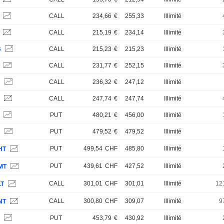
S
CALL
234,66
€
255,33
Illimité
S
CALL
215,19
€
234,14
Illimité
B
CALL
215,23
€
215,23
Illimité
S
CALL
231,77
€
252,15
Illimité
B
CALL
236,32
€
247,12
Illimité
B
CALL
247,74
€
247,74
Illimité
B
PUT
480,21
€
456,00
Illimité
B
PUT
479,52
€
479,52
Illimité
PUT
499,54
CHF
485,80
Illimité
HT
PUT
439,61
CHF
427,52
Illimité
MT
CALL
301,01
CHF
301,01
Illimité
12
LT
CALL
300,80
CHF
309,07
Illimité
9
NT
B
PUT
453,79
€
430,92
Illimité