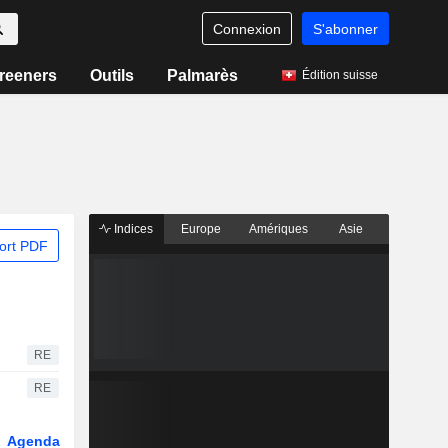
Connexion
S'abonner
reeners
Outils
Palmarès
Édition suisse
Indices
Europe
Amériques
Asie
ort PDF
RE
RE
Agenda
Secteur
Dérivés
Fonds et ETFs