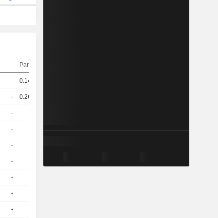
Parité
Cours
-
0.145
101.1 / 101.7
-
0.269
93.8 / 99.2
-
1
0,0300
CHF
-
1
0,1200
CHF
-
1
0,0300
CHF
-
1
0,1200
CHF
-
1
0,0300
CHF
-
1
0,1200
CHF
-
1
0,0300
CHF