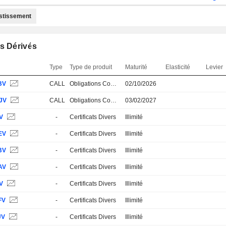
estissement
s Dérivés
Type
Type de produit
Maturité
Elasticité
Levier
BV
CALL
Obligations Convertibles
02/10/2026
JV
CALL
Obligations Convertibles
03/02/2027
V
-
Certificats Divers
Illimité
EV
-
Certificats Divers
Illimité
BV
-
Certificats Divers
Illimité
AV
-
Certificats Divers
Illimité
V
-
Certificats Divers
Illimité
FV
-
Certificats Divers
Illimité
JV
-
Certificats Divers
Illimité