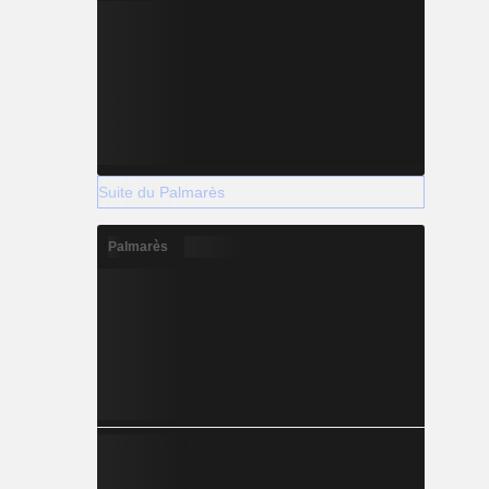
Suite du Palmarès
Palmarès