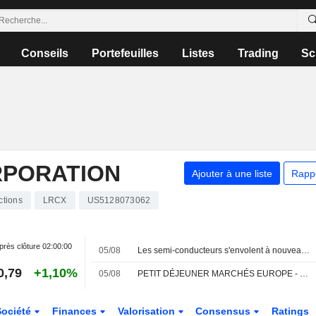
Conseils
Portefeuilles
Listes
Trading
Sc
RPORATION
Ajouter à une liste
Rapp
ctions
LRCX
US5128073062
près clôture
02:00:00
05/08
Les semi-conducteurs s'envolent à nouveau face à l'explosion des investissements dans l'IA
0,79
+1,10%
05/08
PETIT DÉJEUNER MARCHÉS EUROPE - Les semi-conducteurs s'envolent à nouveau, les investissements dans l'IA atteignent des sommets
Société
Finances
Valorisation
Consensus
Ratings