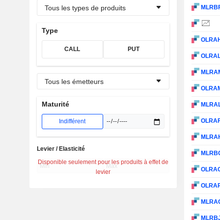
Tous les types de produits
MLRB
Type
OLRA
CALL
PUT
OLRA
MLRA
Tous les émetteurs
OLRA
Maturité
MLRA
OLRA
Indifférent
MLRA
Levier / Elasticité
MLRB
Disponible seulement pour les produits à effet de
OLRA
levier
OLRA
MLRA
MLRB