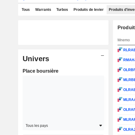
Tous
Warrants
Turbos
Produits de levier
Produits d'inv
Produit
Mnemo
RLRA
Univers
RMAH
OLRBI
Place boursière
MLRB
OLRA
MLRA
OLRAI
MLRA
Tous les pays
OLRA