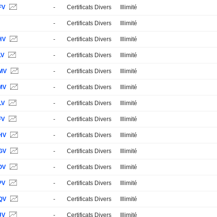
FV
-
Certificats Divers
Illimité
-
Certificats Divers
Illimité
HV
-
Certificats Divers
Illimité
LV
-
Certificats Divers
Illimité
MV
-
Certificats Divers
Illimité
MV
-
Certificats Divers
Illimité
LV
-
Certificats Divers
Illimité
FV
-
Certificats Divers
Illimité
HV
-
Certificats Divers
Illimité
GV
-
Certificats Divers
Illimité
OV
-
Certificats Divers
Illimité
PV
-
Certificats Divers
Illimité
QV
-
Certificats Divers
Illimité
JV
-
Certificats Divers
Illimité