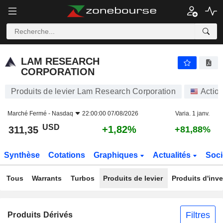
LAM RESEARCH CORPORATION
311,35
$
+1,82%
LAM RESEARCH
CORPORATION
Produits de levier Lam Research Corporation
Actio
Marché Fermé -
Nasdaq
22:00:00 07/08/2026
Varia. 1 janv.
USD
+1,82%
311,35
+81,88%
Synthèse
Cotations
Graphiques
Actualités
Soci
Tous
Warrants
Turbos
Produits de levier
Produits d'inv
Filtres
Produits Dérivés