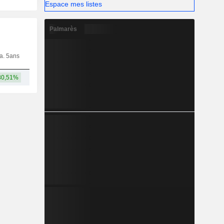
Espace mes listes
Palmarès
ia. 5ans
Capi.
CT
MT
LT
80,51%
390 Md