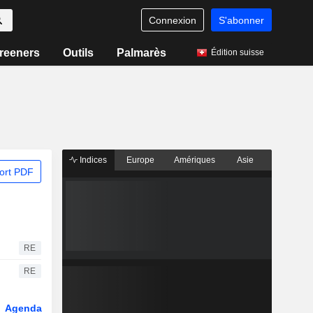
Connexion
S'abonner
reeners
Outils
Palmarès
Édition suisse
Indices
Europe
Amériques
Asie
ort PDF
RE
RE
Agenda
Secteur
Dérivés
Fonds et ETFs