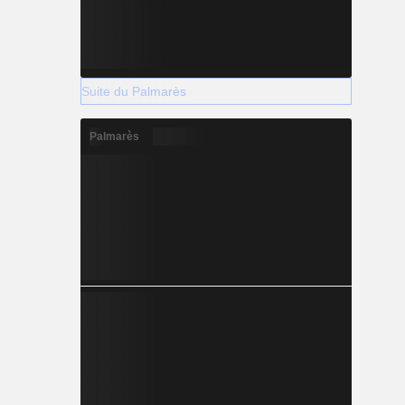
Suite du Palmarès
Palmarès