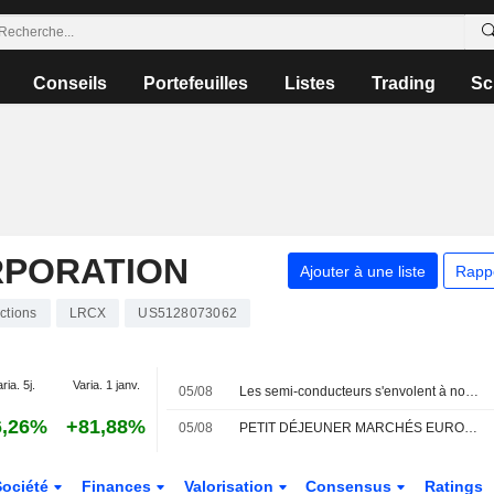
Conseils
Portefeuilles
Listes
Trading
Sc
RPORATION
Ajouter à une liste
Rapp
ctions
LRCX
US5128073062
ria. 5j.
Varia. 1 janv.
05/08
Les semi-conducteurs s'envolent à nouveau face à l'explosion des investissements dans l'IA
6,26%
+81,88%
05/08
PETIT DÉJEUNER MARCHÉS EUROPE - Les semi-conducteurs s'envolent à nouveau, les investissements dans l'IA atteignent des sommets
Société
Finances
Valorisation
Consensus
Ratings