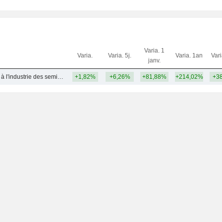
Varia. 1
Varia.
Varia. 5j.
Varia. 1an
Var
janv.
Produits associés à l'industrie des semi-conducteurs - Autres
+1,82%
+6,26%
+81,88%
+214,02%
+3