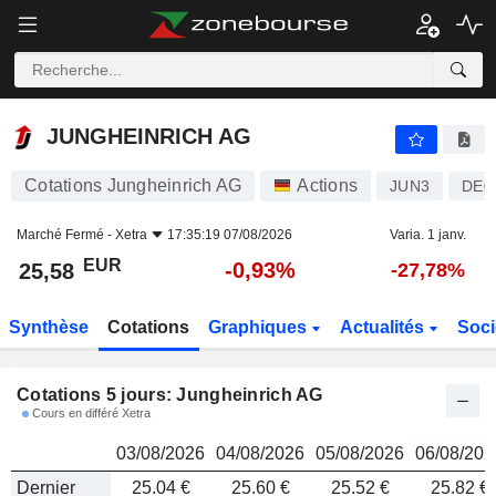
JUNGHEINRICH AG
25,58
€
JUNGHEINRICH AG
Cotations Jungheinrich AG
Actions
JUN3
DE0
Marché Fermé -
Xetra
17:35:19 07/08/2026
Varia. 1 janv.
EUR
-0,93%
25,58
-27,78%
Synthèse
Cotations
Graphiques
Actualités
Soci
Cotations 5 jours: Jungheinrich AG
Cours en différé Xetra
03/08/2026
04/08/2026
05/08/2026
06/08/202
Dernier
25.04 €
25.60 €
25.52 €
25.82 €