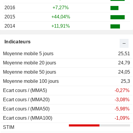
2016
+7,27%
2015
+44,04%
2014
+11,91%
2013
+60,54%
Indicateurs
2012
+55,54%
Moyenne mobile 5 jours
2011
-35,97%
25,51
Moyenne mobile 20 jours
2010
+120,75%
24,79
Moyenne mobile 50 jours
2009
+48,07%
24,05
Moyenne mobile 100 jours
2008
-66,14%
25,3
Ecart cours / (MMA5)
2007
+15,71%
-0,27%
Ecart cours / (MMA20)
2006
+17,02%
-3,08%
Ecart cours / (MMA50)
2005
+42,01%
-5,98%
Ecart cours / (MMA100)
2004
-11,18%
-1,09%
STIM
2003
+70,11%