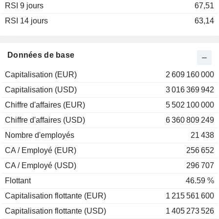
RSI 9 jours
2002
+12,88%
67,51
RSI 14 jours
2001
-4,12%
63,14
2000
-18,66%
1999
-19,37%
Données de base
1998
-10,60%
Capitalisation (EUR)
2 609 160 000
1997
+57,98%
Capitalisation (USD)
3 016 369 942
1996
-5,30%
Chiffre d'affaires (EUR)
5 502 100 000
1995
-41,78%
Chiffre d'affaires (USD)
6 360 809 249
1994
+37,50%
Nombre d'employés
21 438
1993
+17,62%
CA / Employé (EUR)
256 652
1992
-35,07%
CA / Employé (USD)
296 707
Flottant
46.59 %
Capitalisation flottante (EUR)
1 215 561 600
Capitalisation flottante (USD)
1 405 273 526