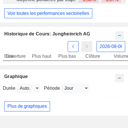
Voir toutes les performances sectorielles
Historique de Cours: Jungheinrich AG
Date
Ouverture
Plus haut
Plus bas
Clôture
Volum
Graphique
Durée
Période
Plus de graphiques