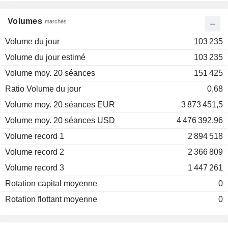
Volumes
marchés
Volume du jour
103 235
Volume du jour estimé
103 235
Volume moy. 20 séances
151 425
Ratio Volume du jour
0,68
Volume moy. 20 séances EUR
3 873 451,5
Volume moy. 20 séances USD
4 476 392,96
Volume record 1
2 894 518
Volume record 2
2 366 809
Volume record 3
1 447 261
Rotation capital moyenne
0
Rotation flottant moyenne
0