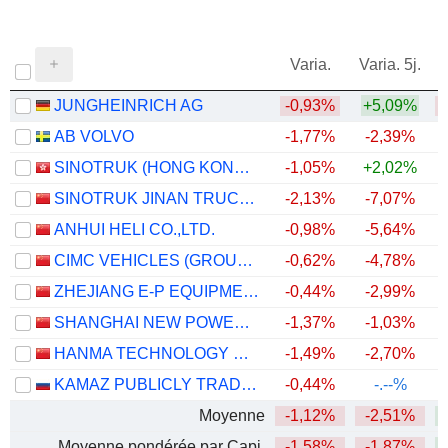
Varia.
Varia. 5j.
JUNGHEINRICH AG
-0,93%
+5,09%
AB VOLVO
-1,77%
-2,39%
+
SINOTRUK (HONG KONG) LIMITED
-1,05%
+2,02%
+
SINOTRUK JINAN TRUCK CO.,LTD
-2,13%
-7,07%
+
ANHUI HELI CO.,LTD.
-0,98%
-5,64%
CIMC VEHICLES (GROUP) CO., LTD.
-0,62%
-4,78%
ZHEJIANG E-P EQUIPMENT CO., LTD.
-0,44%
-2,99%
SHANGHAI NEW POWER AUTOMOTIVE TECHNOLOGY COMPANY LIMITED
-1,37%
-1,03%
HANMA TECHNOLOGY GROUP CO.,LTD.
-1,49%
-2,70%
KAMAZ PUBLICLY TRADED COMPANY
-0,44%
-.--%
Moyenne
-1,12%
-2,51%
Moyenne pondérée par Capi.
-1,58%
-1,87%
+