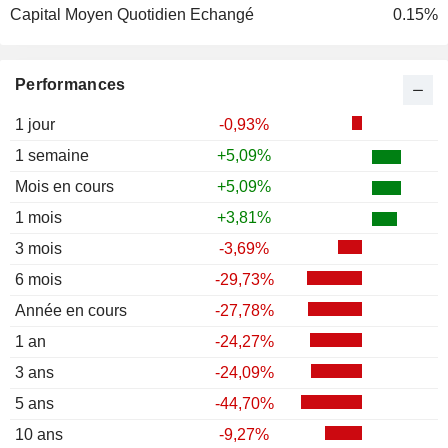
Capital Moyen Quotidien Echangé
0.15%
Performances
1 jour
-0,93%
1 semaine
+5,09%
Mois en cours
+5,09%
1 mois
+3,81%
3 mois
-3,69%
6 mois
-29,73%
Année en cours
-27,78%
1 an
-24,27%
3 ans
-24,09%
5 ans
-44,70%
10 ans
-9,27%