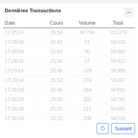
Dernières Transactions
Date
Cours
Volume
Total
17:35:19
25,58
42 766
102 279
17:29:56
25,42
51
59 513
17:29:56
25,42
50
59 462
17:29:32
25,50
17
59 412
17:29:14
25,48
128
59 395
17:29:14
25,52
276
59 267
17:26:18
25,48
244
58 991
17:26:18
25,50
102
58 747
17:26:18
25,50
111
58 645
17:26:18
25,52
208
58 534
Suivant