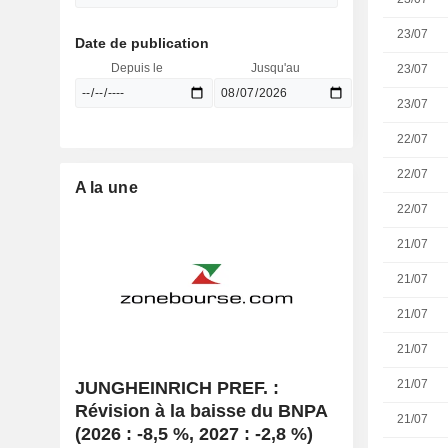
23/07
Date de publication
Depuis le
Jusqu'au
23/07
23/07
22/07
22/07
A la une
22/07
21/07
21/07
21/07
21/07
21/07
JUNGHEINRICH PREF. :
Révision à la baisse du BNPA
21/07
(2026 : -8,5 %, 2027 : -2,8 %)