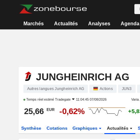
Marchés
Actualités
Analyses
Agenda
JUNGHEINRICH AG
Autres langues Jungheinrich AG
Actions
JUN3
Temps réel estimé
Tradegate
11:04:45 07/08/2026
Varia.
25,66
-0,62%
EUR
+5,
Synthèse
Cotations
Graphiques
Actualités