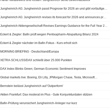
Harter Wettbewerb und Kosten: Jungheinrich senkt Gewinnausblick
Jungheinrich AG: Jungheinrich passt Prognose für 2026 an und gibt vorläufige Zahlen für das 2. Quartal 2026 bekannt
Jungheinrich AG: Jungheinrich revises its forecast for 2026 and announces preliminary figures for the second quarter of 2026
Jungheinrich Aktiengesellschaft Revises Earnings Guidance for the Full Year 2026
Eckert & Ziegler: Bafin prüft wegen Pentixapharm-Abspaltung Bilanz 2024
Eckert & Ziegler nächster im Bafin-Fokus - Kurs erholt sich
MORNING BRIEFING - Deutschland/Europa
XETRA-SCHLUSS/DAX schließt über 25.000 Punkten
DAX Index Blinks Green; German Economic Sentiment Improves
Global markets live: Boeing, Eli Lilly, JPMorgan Chase, Tesla, Microsoft…
Bernstein belässt Jungheinrich auf 'Outperform'
Aktien Frankfurt: Dax moderat im Plus - Gute Konjunkturdaten stützen
Bafin-Prüfung verunsichert Jungheinrich-Anleger nur kurz