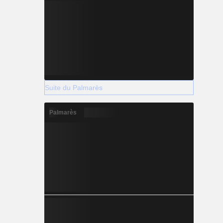
Suite du Palmarès
Palmarès