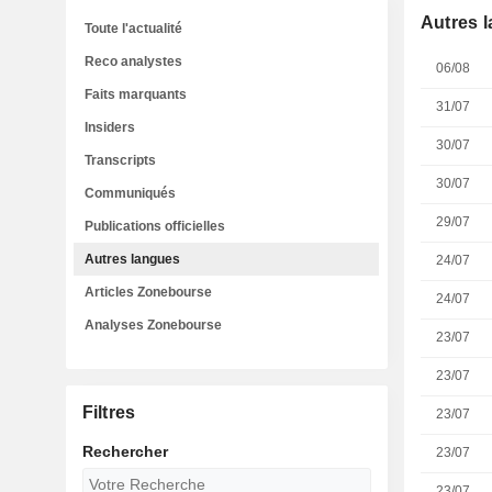
Autres 
Toute l'actualité
Reco analystes
06/08
Faits marquants
31/07
Insiders
30/07
Transcripts
30/07
Communiqués
29/07
Publications officielles
Autres langues
24/07
Articles Zonebourse
24/07
Analyses Zonebourse
23/07
23/07
Filtres
23/07
Rechercher
23/07
23/07