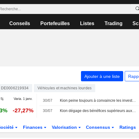
Conseils
Portefeuilles
Listes
Trading
Sc
Ajouter à une liste
Rapp
DE0006219934
Véhicules et machines lourdes
 5j.
Varia. 1 janv.
30/07
Kion peine toujours à convaincre les investisseurs
83%
-27,27%
30/07
Kion dégage des bénéfices supérieurs aux attentes et précise ses prévisions annuelles
Société
Finances
Valorisation
Consensus
Ratings