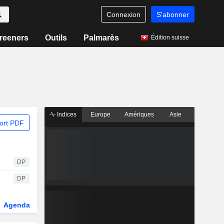
Connexion
S'abonner
reeners
Outils
Palmarès
Édition suisse
Indices
Europe
Amériques
Asie
ort PDF
DP
DP
Agenda
Secteur
Dérivés
Fonds et ETFs