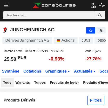
JUNGHEINRICH AG
25,58
€
-0,93%
JUNGHEINRICH AG
Dérivés Jungheinrich AG
Actions
JUN3
DE000
Marché Fermé -
Xetra
17:35:19 07/08/2026
Varia. 1 janv.
EUR
-0,93%
25,58
-27,78%
Synthèse
Cotations
Graphiques
Actualités
Soci
Tous
Warrants
Turbos
Produits de levier
Produits d'inv
Filtres
Produits Dérivés