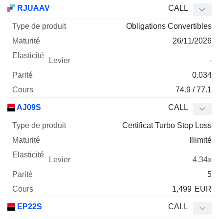
Type
RJUAAV
CALL
de
Obligations Convertibles
Mnemo
Type
produit
Maturité
Elasticité
Levier
Parité
Co
26/11/2026
-
0.034
74.9 / 77.1
AJ09S
CALL
Certificat Turbo Stop Loss
Illimité
4.34x
5
1,499
EUR
EP22S
CALL