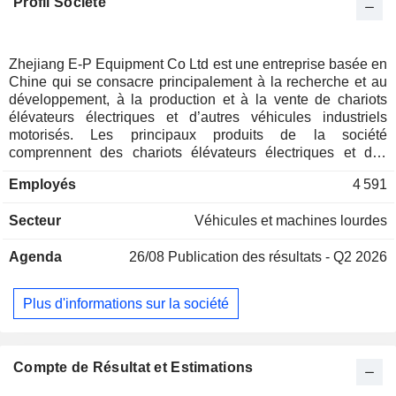
Profil Société
Zhejiang E-P Equipment Co Ltd est une entreprise basée en
Chine qui se consacre principalement à la recherche et au
développement, à la production et à la vente de chariots
élévateurs électriques et d’autres véhicules industriels
motorisés. Les principaux produits de la société
comprennent des chariots élévateurs électriques et des
chariots élévateurs à moteur thermique. Les chariots
Employés
4 591
élévateurs électriques comprennent des chariots élévateurs
électriques à contrepoids avec conducteur assis, des
Secteur
Véhicules et machines lourdes
chariots élévateurs électriques de stockage avec conducteur
assis et des chariots élévateurs électriques de stockage à
Agenda
26/08
Publication des résultats - Q2 2026
conducteur à pied. Le chariot élévateur à moteur thermique
est également connu sous le nom de chariot élévateur à
contrepoids à moteur thermique. Les produits de la société
Plus d'informations sur la société
sont largement utilisés dans divers domaines tels que la
logistique et l'entreposage, les machines électriques,
l'agroalimentaire, le commerce électronique, la construction
automobile, le commerce de gros et de détail, ainsi que la
Compte de Résultat et Estimations
pétrochimie. Les produits de la société sont exportés vers