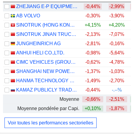
ZHEJIANG E-P EQUIPMENT CO., LTD.
-0,44%
-2,99%
AB VOLVO
-0,30%
-3,90%
+
SINOTRUK (HONG KONG) LIMITED
+4,15%
+4,20%
+
SINOTRUK JINAN TRUCK CO.,LTD
-2,13%
-7,07%
+
JUNGHEINRICH AG
-2,81%
-0,16%
ANHUI HELI CO.,LTD.
-0,98%
-5,64%
CIMC VEHICLES (GROUP) CO., LTD.
-0,62%
-4,78%
SHANGHAI NEW POWER AUTOMOTIVE TECHNOLOGY COMPANY LIMITED
-1,37%
-1,03%
HANMA TECHNOLOGY GROUP CO.,LTD.
-1,49%
-2,70%
KAMAZ PUBLICLY TRADED COMPANY
-0,44%
-.--%
Moyenne
-0,66%
-2,51%
Moyenne pondérée par Capi.
+0,10%
-1,87%
+
Voir toutes les performances sectorielles