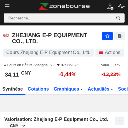
ZHEJIANG E-P EQUIPMENT CO., LTD.
34,11
¥
-0,44%
ZHEJIANG E-P EQUIPMENT
CO., LTD.
Cours Zhejiang E-P Equipment Co., Ltd.
Actions
Cours en clôture
Shanghai S.E.
07/08/2026
Varia. 1 janv.
CNY
-0,44%
34,11
-13,23%
Synthèse
Cotations
Graphiques
Actualités
Soci
Valorisation: Zhejiang E-P Equipment Co., Ltd.