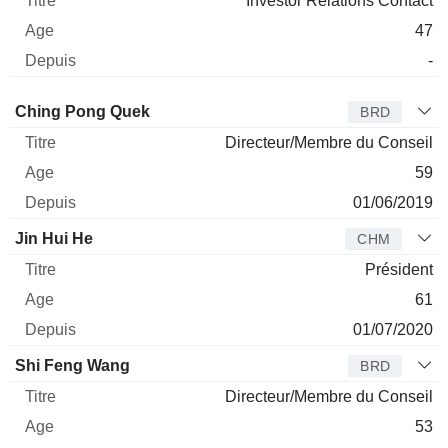
Investor Relations Contact
47
-
Administrateur
Titre
Age
Depuis
Ching Pong Quek
BRD
Directeur/Membre du Conseil
59
01/06/2019
Jin Hui He
CHM
Président
61
01/07/2020
Shi Feng Wang
BRD
Directeur/Membre du Conseil
53