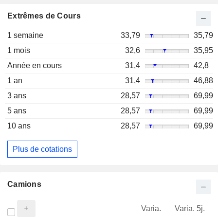
Extrêmes de Cours
1 semaine
33,79
35,79
1 mois
32,6
35,95
Année en cours
31,4
42,8
1 an
31,4
46,88
3 ans
28,57
69,99
5 ans
28,57
69,99
10 ans
28,57
69,99
Plus de cotations
Camions
Varia.
Varia. 5j.