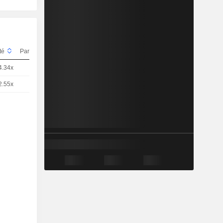
ité
Parité
Cours
4.34x
5
1,499
EUR
2.55x
5
2,005
EUR