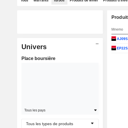
Tous
Warrants
Turbos
Produits de levier
Produits d'inv
Produit
Mnemo
AJ09
Univers
EP22
Place boursière
Tous les pays
Tous les types de produits