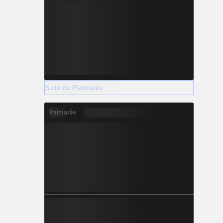
Suite du Palmarès
Palmarès