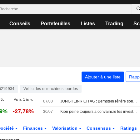
Conseils
Portefeuilles
Listes
Trading
Sc
Ajouter à une liste
Rapp
6219934
Véhicules et machines lourdes
 5j.
Varia. 1 janv.
07/08
JUNGHEINRICH AG : Bernstein réitère son opinion positive sur le titre
09%
-27,78%
30/07
Kion peine toujours à convaincre les investisseurs
Société
Finances
Valorisation
Consensus
Ratings