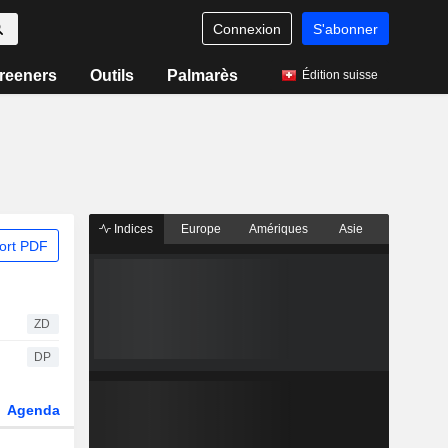
Connexion
S'abonner
reeners
Outils
Palmarès
Édition suisse
Indices
Europe
Amériques
Asie
ort PDF
ZD
DP
Agenda
Secteur
Dérivés
Fonds et ETFs