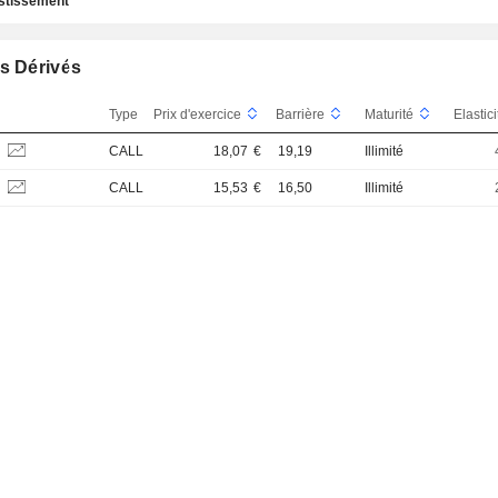
estissement
s Dérivés
Type
Prix d'exercice
Barrière
Maturité
Elastic
S
CALL
18,07
€
19,19
Illimité
S
CALL
15,53
€
16,50
Illimité