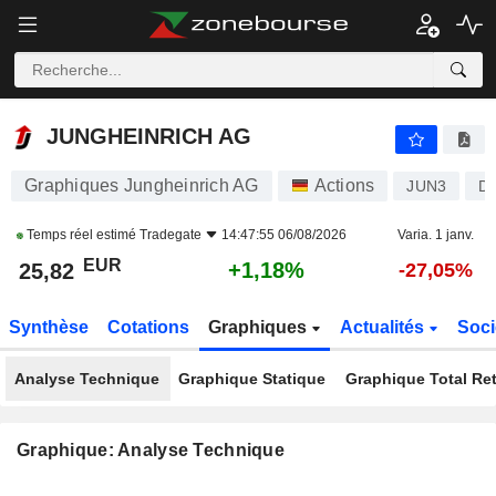
JUNGHEINRICH AG
25,82
€
+1,18%
JUNGHEINRICH AG
Graphiques Jungheinrich AG
Actions
JUN3
D
Temps réel estimé
Tradegate
14:47:55 06/08/2026
Varia. 1 janv.
EUR
+1,18%
25,82
-27,05%
Synthèse
Cotations
Graphiques
Actualités
Soci
Analyse Technique
Graphique Statique
Graphique Total Re
Graphique: Analyse Technique