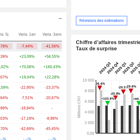
Révisions des estimations
ia. 5j.
Varia. 1an
Varia. 3ans
Capi.($)
Chiffre d'affaires trimestrie
,78%
-7,44%
-41,56%
2,21 Md
Taux de surprise
,39%
+23,09%
+56,55%
76,32 Md
,02%
+70,06%
+160,43%
14,59 Md
,07%
+19,04%
+22,28%
3,74 Md
,09%
-22,95%
-23,37%
3,02 Md
,64%
-7,51%
-20,67%
2,27 Md
,99%
-18,94%
-
2,03 Md
,03%
-17,19%
-8,98%
997 M
,70%
-42,69%
-45,45%
941 M
.--%
-.--%
-.--%
766 M