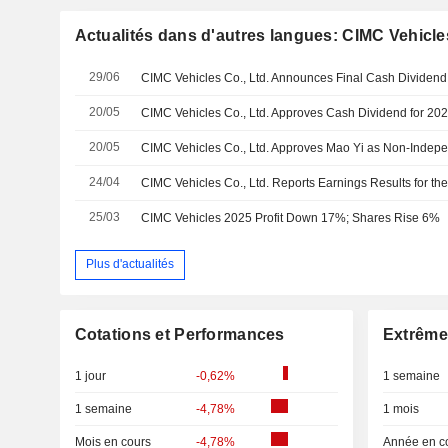
Actualités dans d'autres langues: CIMC Vehicles
29/06
20/05
CIMC Vehicles Co., Ltd. Approves Cash Dividend for 20
20/05
CIMC Vehicles Co., Ltd. Approves Mao Yi as Non-Indepe
24/04
25/03
CIMC Vehicles 2025 Profit Down 17%; Shares Rise 6%
Plus d'actualités
Cotations et Performances
Extrême
1 jour
-0,62%
1 semaine
1 semaine
-4,78%
1 mois
Mois en cours
-4,78%
Année en c