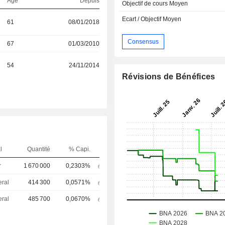
Age
Depuis
Objectif de cours Moyen
Ecart / Objectif Moyen
61
08/01/2018
Consensus
67
01/03/2010
54
24/11/2014
Révisions de Bénéfices
l
Quantité
% Capi.
r
1 670 000
0,2303%
eral
414 300
0,0571%
eral
485 700
0,0670%