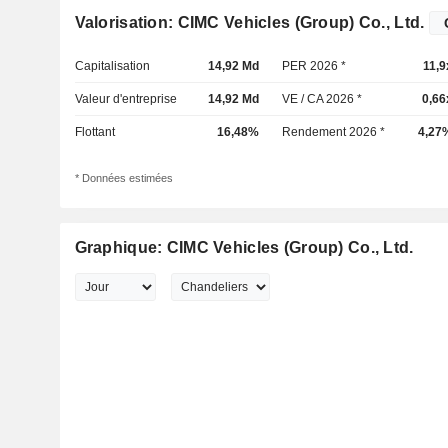
Valorisation: CIMC Vehicles (Group) Co., Ltd.
Capitalisation
14,92 Md
PER 2026 *
11,9
Valeur d'entreprise
14,92 Md
VE / CA 2026 *
0,66
Flottant
16,48%
Rendement 2026 *
4,27
* Données estimées
Graphique: CIMC Vehicles (Group) Co., Ltd.