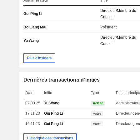
Administrateur
Titre
Directeur/Membre du
Gui Ping Li
Conseil
Bo Liang Mai
Président
Directeur/Membre du
Yu Wang
Conseil
Plus d'insiders
Dernières transactions d'initiés
Date
Initié
Type
Poste principa
07.03.25
Yu Wang
Administrateu
Achat
17.11.23
Gui Ping Li
Directeur gen
Autre
16.11.23
Gui Ping Li
Directeur gen
Autre
Historique des transactions