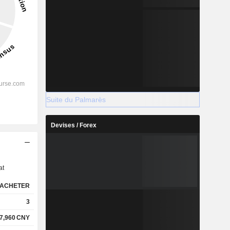
Suite du Palmarès
Devises / Forex
s
at
ACHETER
3
7,960
CNY