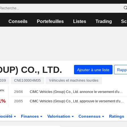
Conseils
Portefeuilles
Listes
Trading
Sc
UP) CO., LTD.
Ajouter à une liste
Rapp
039
CNE100004M35
Véhicules et machines lourdes
anv.
29/06
CIMC Vehicles (Group) Co., Ltd. annonce le versement d'un dividende final en numéraire pour le premier trimestre 2026, payable le 6 juillet 2026
01%
20/05
CIMC Vehicles (Group) Co., Ltd. approuve le versement d'un dividende en numéraire pour 2025
Société
Finances
Valorisation
Consensus
Ratings