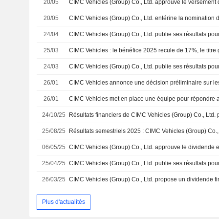
20/05
20/05
24/04
25/03
CIMC Vehicles : le bénéfice 2025 recule de 17%, le titr
24/03
26/01
26/01
24/10/25
25/08/25
06/05/25
25/04/25
26/03/25
CIMC Vehicles (Group) Co., Ltd. propose un dividende f
Plus d'actualités