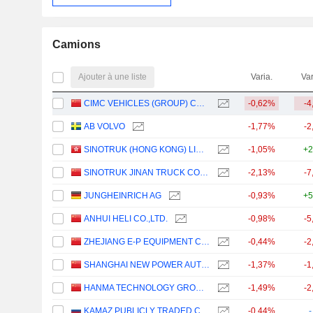
Camions
Ajouter à une liste
Varia.
Var
CIMC VEHICLES (GROUP) CO., LTD.
-0,62%
-4
AB VOLVO
-1,77%
-2
SINOTRUK (HONG KONG) LIMITED
-1,05%
+2
SINOTRUK JINAN TRUCK CO.,LTD
-2,13%
-7
JUNGHEINRICH AG
-0,93%
+5
ANHUI HELI CO.,LTD.
-0,98%
-5
ZHEJIANG E-P EQUIPMENT CO., LTD.
-0,44%
-2
SHANGHAI NEW POWER AUTOMOTIVE TECHNOLOGY COMPANY LIMITED
-1,37%
-1
HANMA TECHNOLOGY GROUP CO.,LTD.
-1,49%
-2
KAMAZ PUBLICLY TRADED COMPANY
-0,44%
-