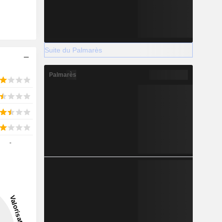
Suite du Palmarès
Palmarès
-