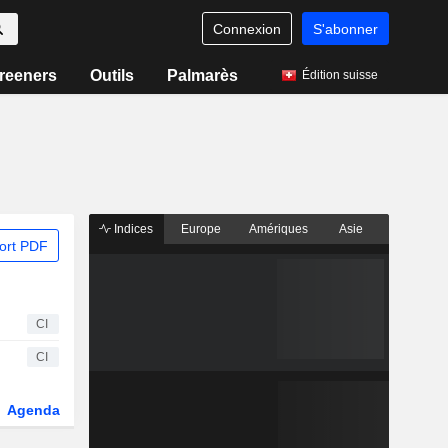
Connexion
S'abonner
reeners
Outils
Palmarès
Édition suisse
Indices
Europe
Amériques
Asie
ort PDF
CI
CI
Agenda
Secteur