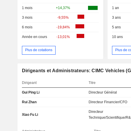
1 mois
+14,37%
1 an
3 mois
-9,55%
3 ans
6 mois
-19,84%
5 ans
Année en cours
-13,01%
10 ans
Plus de cotations
Plus de c
Dirigeants et Administrateurs: CIMC Vehicles (G
Dirigeant
Titre
Gui Ping Li
Directeur Général
Rui Zhan
Directeur Financier/CFO
Directeur
Xiao Fu Li
Technique/Scientifique/R