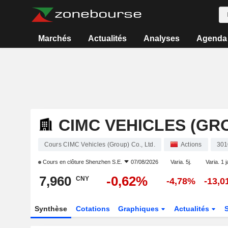
Marchés
Actualités
Analyses
Agenda
CIMC VEHICLES (GRO
Cours CIMC Vehicles (Group) Co., Ltd.
Actions
301
Cours en clôture
Shenzhen S.E.
07/08/2026
Varia. 5j.
Varia. 1 j
7,960
-0,62%
CNY
-4,78%
-13,
Synthèse
Cotations
Graphiques
Actualités