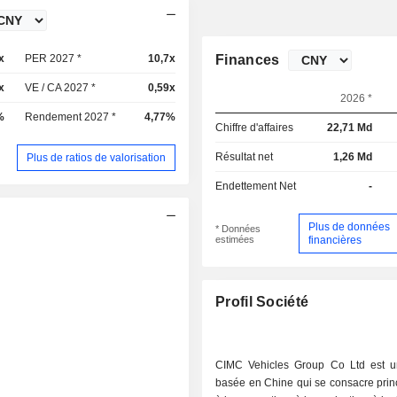
x
PER 2027 *
10,7x
Finances
x
VE / CA 2027 *
0,59x
2026 *
%
Rendement 2027 *
4,77%
Chiffre d'affaires
22,71 Md
Résultat net
1,26 Md
Plus de ratios de valorisation
Endettement Net
-
Plus de données
* Données
estimées
financières
Profil Société
CIMC Vehicles Group Co Ltd est u
basée en Chine qui se consacre prin