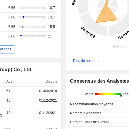
6,66
10,7
6,66
13,7
6,66
15,5
6,66
21
otations
Plus de notations
roup) Co., Ltd.
Consensus des Analyste
Age
Depuis
61
01/03/2018
Vente
Ach
45
01/12/2021
Recommandation moyenne
42
01/12/2021
Nombre d'Analystes
&D
Dernier Cours de Cloture