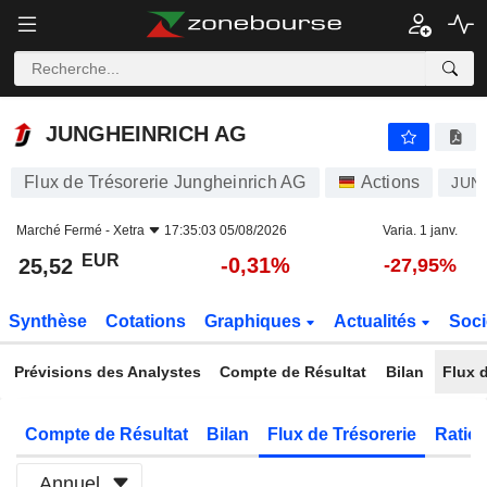
JUNGHEINRICH AG
25,52
€
-0,31%
JUNGHEINRICH AG
Flux de Trésorerie Jungheinrich AG
Actions
JUN
Marché Fermé -
Xetra
17:35:03 05/08/2026
Varia. 1 janv.
EUR
-0,31%
25,52
-27,95%
Synthèse
Cotations
Graphiques
Actualités
Soci
Prévisions des Analystes
Compte de Résultat
Bilan
Flux d
Compte de Résultat
Bilan
Flux de Trésorerie
Ratios
Annuel