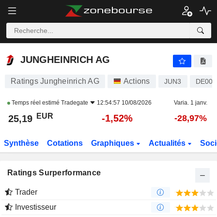
JUNGHEINRICH AG
25,19
€
-1,52%
JUNGHEINRICH AG
Ratings Jungheinrich AG
Actions
JUN3
DE000
Temps réel estimé
Tradegate
12:54:57 10/08/2026
Varia. 1 janv.
EUR
-1,52%
25,19
-28,97%
Synthèse
Cotations
Graphiques
Actualités
Soci
Ratings Surperformance
Trader
Investisseur