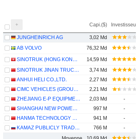
Capi.($)
Investisseur
JUNGHEINRICH AG
3,02 Md
AB VOLVO
76,32 Md
SINOTRUK (HONG KONG) LIMITED
14,59 Md
SINOTRUK JINAN TRUCK CO.,LTD
3,74 Md
ANHUI HELI CO.,LTD.
2,27 Md
CIMC VEHICLES (GROUP) CO., LTD.
2,21 Md
ZHEJIANG E-P EQUIPMENT CO., LTD.
2,03 Md
-
SHANGHAI NEW POWER AUTOMOTIVE TECHNOLOGY COMPANY LIMITED
997 M
-
HANMA TECHNOLOGY GROUP CO.,LTD.
941 M
-
KAMAZ PUBLICLY TRADED COMPANY
766 M
-
Moyenne
10,69 Md