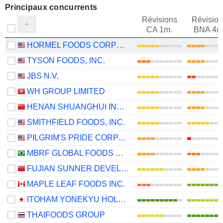
Principaux concurrents
Révisions
Révision
CA 1m.
BNA 4m
HORMEL FOODS CORPORATION
TYSON FOODS, INC.
JBS N.V.
WH GROUP LIMITED
HENAN SHUANGHUI INVESTMENT & DEVELOPMENT CO.,LTD.
SMITHFIELD FOODS, INC.
PILGRIM'S PRIDE CORPORATION
MBRF GLOBAL FOODS COMPANY S.A.
FUJIAN SUNNER DEVELOPMENT CO., LTD.
MAPLE LEAF FOODS INC.
ITOHAM YONEKYU HOLDINGS INC.
THAIFOODS GROUP