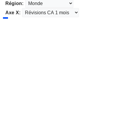
Région:
Axe X: