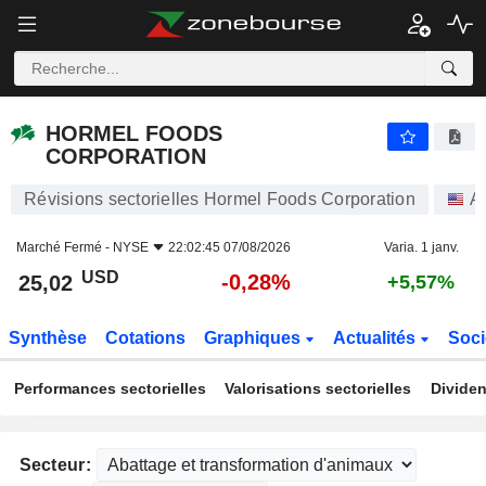
HORMEL FOODS CORPORATION
25,02
$
-0,28%
HORMEL FOODS
CORPORATION
Révisions sectorielles Hormel Foods Corporation
A
Marché Fermé -
NYSE
22:02:45 07/08/2026
Varia. 1 janv.
USD
-0,28%
25,02
+5,57%
Synthèse
Cotations
Graphiques
Actualités
Soci
Performances sectorielles
Valorisations sectorielles
Dividen
Secteur: