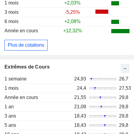
1 mois
+2,03%
3 mois
-5,25%
6 mois
+2,08%
Année en cours
+12,32%
Plus de cotations
Extrêmes de Cours
1 semaine
24,93
26,7
1 mois
24,4
27,53
Année en cours
21,55
29,8
1 an
21,08
29,8
3 ans
18,43
29,8
5 ans
18,43
29,8