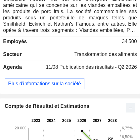
américaine qui se concentre sur les viandes emballées et
les produits de porc frais. La société commercialise ses
produits sous un portefeuille de marques telles que
Smithfield, Eckrich et Nathan's Famous, entre autres. Elle
opère à travers trois segments : Viandes emballées, Porc
frais et Production porcine. Le segment des viandes
Employés
34 500
emballées comprend les activités américaines qui
transforment la viande fraîche en une variété de produits de
Secteur
Transformation des aliments
viande emballés, y compris le bacon, les saucisses, les hot-
dogs, les charcuteries et les viandes pour le déjeuner, les
Agenda
11/08
Publication des résultats - Q2 2026
saucisses sèches, les jambons, les produits prêts à
consommer et les aliments préparés. Le segment de la
viande de porc fraîche comprend ses activités aux États-
Plus d'informations sur la société
Unis qui transforment les porcs vivants en une variété de
produits primaux, sous-primaux et d'abats, tels que les
poitrines, les culs, les jambons, les longes, les pique-niques
et les côtes. Le secteur de la production porcine comprend
Compte de Résultat et Estimations
ses activités de production porcine aux États-Unis, qui
produisent et élèvent des porcs dans de nombreuses fermes
appartenant à la société et dans des fermes détenues et
exploitées par des agriculteurs tiers sous contrat.