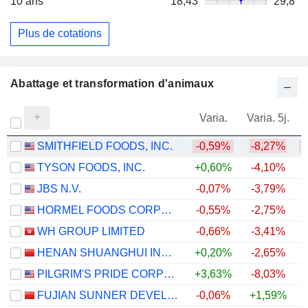
10 ans
18,43
29,8
Plus de cotations
Abattage et transformation d'animaux
Varia.
Varia. 5j.
SMITHFIELD FOODS, INC.
-0,59%
-8,27%
TYSON FOODS, INC.
+0,60%
-4,10%
JBS N.V.
-0,07%
-3,79%
HORMEL FOODS CORPORATION
-0,55%
-2,75%
WH GROUP LIMITED
-0,66%
-3,41%
HENAN SHUANGHUI INVESTMENT & DEVELOPMENT CO.,LTD.
+0,20%
-2,65%
PILGRIM'S PRIDE CORPORATION
+3,63%
-8,03%
FUJIAN SUNNER DEVELOPMENT CO., LTD.
-0,06%
+1,59%