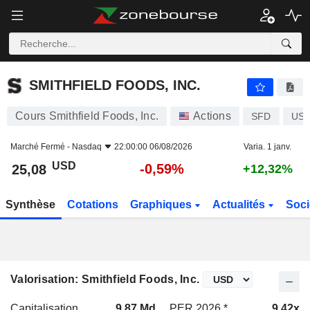
SMITHFIELD FOODS, INC.
25,08
$
-0,59%
SMITHFIELD FOODS, INC.
Cours Smithfield Foods, Inc.
Actions
SFD
US8
Marché Fermé -
Nasdaq
22:00:00 06/08/2026
Varia. 1 janv.
USD
-0,59%
25,08
+12,32%
Synthèse
Cotations
Graphiques
Actualités
Soci
Valorisation: Smithfield Foods, Inc.
Capitalisation
9,87 Md
PER 2026 *
9,42x