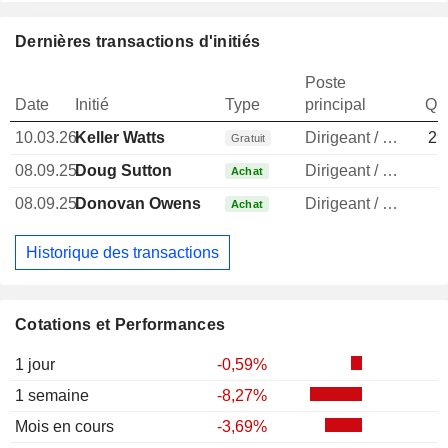
Dernières transactions d'initiés
Poste
Date
Initié
Type
principal
Qua
10.03.26
Keller Watts
Dirigeant / cadre principal
29
Gratuit
08.09.25
Doug Sutton
Dirigeant / cadre principal
Achat
08.09.25
Donovan Owens
Dirigeant / cadre principal
1
Achat
Historique des transactions
Cotations et Performances
1 jour
-0,59%
1 semaine
-8,27%
Mois en cours
-3,69%