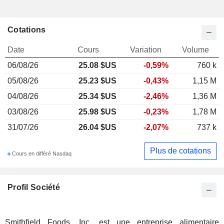
Cotations
Date
Cours
Variation
Volume
06/08/26
25.08 $US
-0,59%
760 k
05/08/26
25.23 $US
-0,43%
1,15 M
04/08/26
25.34 $US
-2,46%
1,36 M
03/08/26
25.98 $US
-0,23%
1,78 M
31/07/26
26.04 $US
-2,07%
737 k
Plus de cotations
Cours en différé Nasdaq
Profil Société
Smithfield Foods, Inc. est une entreprise alimentaire