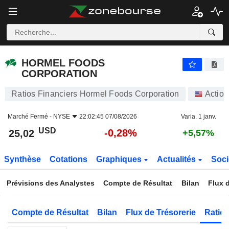
HORMEL FOODS CORPORATION
25,02
$
-0,28%
HORMEL FOODS
CORPORATION
Ratios Financiers Hormel Foods Corporation
Action
Marché Fermé -
NYSE
22:02:45 07/08/2026
Varia. 1 janv.
USD
-0,28%
25,02
+5,57%
Synthèse
Cotations
Graphiques
Actualités
Soci
Prévisions des Analystes
Compte de Résultat
Bilan
Flux d
Compte de Résultat
Bilan
Flux de Trésorerie
Ratios