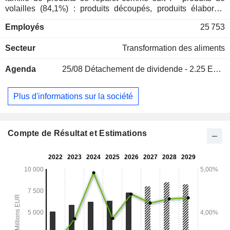
volailles (84,1%) : produits découpés, produits élaborés,
volailles ordinaires et labellisées ; - produits de traiteur
Employés
25 753
(15,9%) : spécialités étrangères (n° 1 français), pizzas et
tartes salées (n° 1 français), plats cuisinés (n° 2 français),
Secteur
Transformation des aliments
sandwiches, produits de charcuterie et pâtisseries. A fin
février 2026, LDC dispose de 123 sites de production
Agenda
25/08
Détachement de dividende - 2.25 EUR
implantés en Europe. 73,9% du CA est réalisé en France.
Plus d'informations sur la société
Compte de Résultat et Estimations