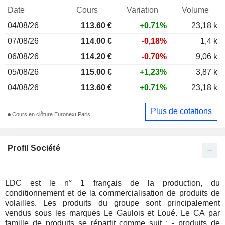
Date
Cours
Variation
Volume
04/08/26
113.60
€
+0,71%
23,18 k
07/08/26
114.00 €
-0,18%
1,4 k
06/08/26
114.20 €
-0,70%
9,06 k
05/08/26
115.00 €
+1,23%
3,87 k
04/08/26
113.60 €
+0,71%
23,18 k
Plus de cotations
Cours en clôture Euronext Paris
Profil Société
LDC est le n° 1 français de la production, du
conditionnement et de la commercialisation de produits de
volailles. Les produits du groupe sont principalement
vendus sous les marques Le Gaulois et Loué. Le CA par
famille de produits se répartit comme suit : - produits de