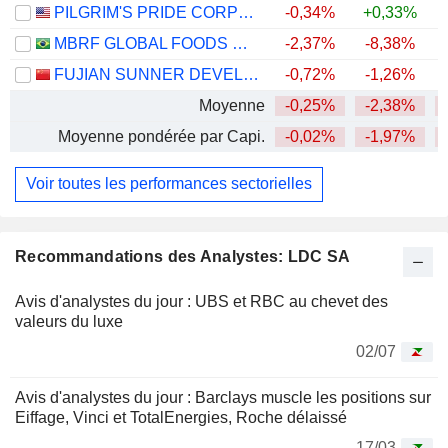
PILGRIM'S PRIDE CORPORATION
-0,34%
+0,33%
MBRF GLOBAL FOODS COMPANY S.A.
-2,37%
-8,38%
FUJIAN SUNNER DEVELOPMENT CO., LTD.
-0,72%
-1,26%
Moyenne
-0,25%
-2,38%
Moyenne pondérée par Capi.
-0,02%
-1,97%
Voir toutes les performances sectorielles
Recommandations des Analystes: LDC SA
Avis d'analystes du jour : UBS et RBC au chevet des
valeurs du luxe
02/07
Avis d'analystes du jour : Barclays muscle les positions sur
Eiffage, Vinci et TotalEnergies, Roche délaissé
17/03