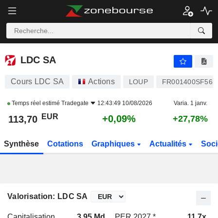
LDC SA
113,70
€
+0,09%
LDC SA
Cours LDC SA
Actions
LOUP
FR001400SF56
Temps réel estimé
Tradegate
12:43:49 10/08/2026
Varia. 1 janv.
EUR
+0,09%
113,70
+27,78%
Synthèse
Cotations
Graphiques
Actualités
Soci
Valorisation: LDC SA
Capitalisation
3,95 Md
PER 2027 *
11,7x