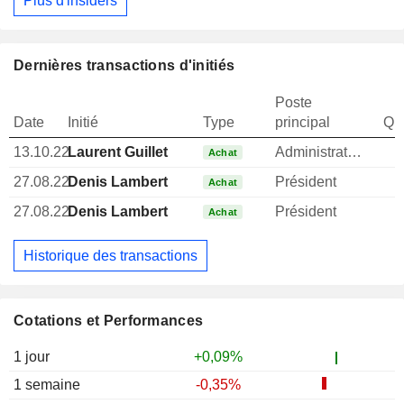
Plus d'insiders
Dernières transactions d'initiés
Poste
Date
Initié
Type
principal
Qua
13.10.22
Laurent Guillet
Administrateur
Achat
27.08.22
Denis Lambert
Président
Achat
27.08.22
Denis Lambert
Président
Achat
Historique des transactions
Cotations et Performances
1 jour
+0,09%
1 semaine
-0,35%