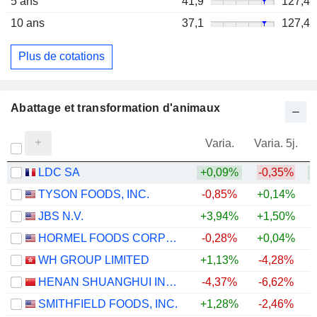
5 ans
41,9
127,4
10 ans
37,1
127,4
Plus de cotations
Abattage et transformation d'animaux
Varia.
Varia. 5j.
LDC SA
+0,09%
-0,35%
+
TYSON FOODS, INC.
-0,85%
+0,14%
JBS N.V.
+3,94%
+1,50%
HORMEL FOODS CORPORATION
-0,28%
+0,04%
WH GROUP LIMITED
+1,13%
-4,28%
HENAN SHUANGHUI INVESTMENT & DEVELOPMENT CO.,LTD.
-4,37%
-6,62%
SMITHFIELD FOODS, INC.
+1,28%
-2,46%