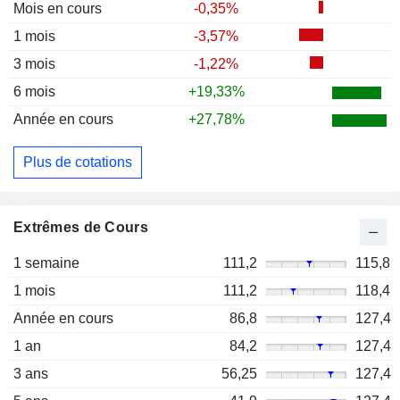
Mois en cours
-0,35%
1 mois
-3,57%
3 mois
-1,22%
6 mois
+19,33%
Année en cours
+27,78%
Plus de cotations
Extrêmes de Cours
1 semaine
111,2
115,8
1 mois
111,2
118,4
Année en cours
86,8
127,4
1 an
84,2
127,4
3 ans
56,25
127,4