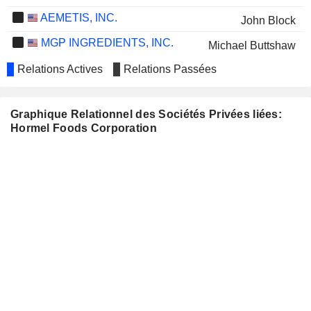
AEMETIS, INC.
John Block
MGP INGREDIENTS, INC.
Michael Buttshaw
MAMA'S CREATIONS, INC.
Relations Actives
Relations Passées
Fred Halvin
PT GARUDAFOOD PUTRA
Swen Neufeldt
PUTRI JAYA TBK
Graphique Relationnel des Sociétés Privées liées:
Donald Gadsden
Hormel Foods Corporation
KEURIG DR PEPPER INC.
Bill Newlands
CORTEVA, INC.
Christopher Policinski
PIPER SANDLER
Deb Schoneman
COMPANIES
AMERICAN OUTDOOR BRANDS,
Luis Marconi
INC.
STRYVE FOODS, INC.
Christopher Boever