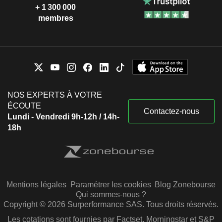
Rotary Club of Austin
+ 1 300 000
Bruce R. Schweitzer
Miscellaneous Commercial
membres
Services
Timothy J. Fritz
Joseph C. Swedberg
Minnesota Agri-Growth
Jeffrey Grev
Ronald W. Fielding
MegaMex Foods LLC
NOS EXPERTS À VOTRE
Larry L. Vorpahl
Food: Specialty/Candy
ÉCOUTE
Contactez-nous
Steven J. Venenga
Lundi - Vendredi 9h-12h / 14h-
Jana Haynes
18h
Steven G. Binder
Hormel Historic Home
Fred Halvin
Other Consumer Services
Jeffrey Baker
Mentions légales
Paramétrer les cookies
Blog Zonebourse
Nathan Annis
Qui sommes-nous ?
Copyright © 2026 Surperformance SAS. Tous droits réservés.
William F. Snyder
Les cotations sont fournies par Factset, Morningstar et S&P
Development Corp. of Austin