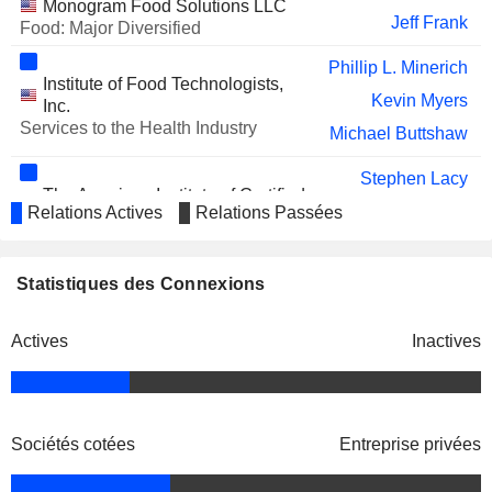
Monogram Food Solutions LLC
Jeff Frank
Food: Major Diversified
Phillip L. Minerich
Institute of Food Technologists,
Kevin Myers
Inc.
Services to the Health Industry
Michael Buttshaw
Stephen Lacy
The American Institute of Certified
Pierre Lilly
Relations Actives
Relations Passées
Public Accountants
Miscellaneous Commercial Services
Steven G. Binder
Statistiques des Connexions
Clougherty Packing LLC
Roland G. Gentzler
Food Distributors
Actives
Inactives
Mark Coffey
James Snee
Scott Aakre
Don Miguel Mexican Foods, Inc.
Sociétés cotées
Entreprise privées
Steven J. Venenga
Food: Specialty/Candy
Luis Marconi