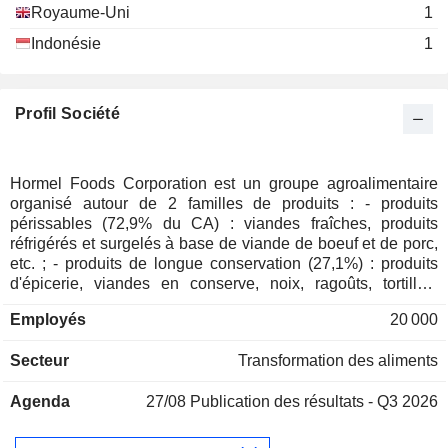
Royaume-Uni
1
Russell C. Potter
Indonésie
1
Shelf-Stable Food Processor’s
Michael L. Devine
Association
Miscellaneous Commercial Services
Profil Société
Scott Aakre
CytoSport, Inc.
Gary L. Jamison
Food: Major Diversified
Hormel Foods Corporation est un groupe agroalimentaire
Steven G. Binder
organisé autour de 2 familles de produits : - produits
Dan's Prize, Inc.
Mark Coffey
périssables (72,9% du CA) : viandes fraîches, produits
Food: Meat/Fish/Dairy
réfrigérés et surgelés à base de viande de boeuf et de porc,
James Snee
etc. ; - produits de longue conservation (27,1%) : produits
d'épicerie, viandes en conserve, noix, ragoûts, tortillas,
Mark Coffey
sauces, chips, compléments alimentaires, etc. ; - autres
Applegate Farms LLC
Employés
20 000
(0,9%). 94,5% du CA est réalisé aux Etats-Unis.
Deanna Brady
Food: Major Diversified
Jana Haynes
Secteur
Transformation des aliments
Scott Aakre
Agenda
27/08
Publication des résultats - Q3 2026
Fresherized Foods, Inc.
Steven J. Venenga
Food: Major Diversified