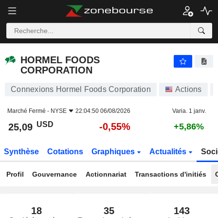
HORMEL FOODS CORPORATION
25,09
$
-0,55%
HORMEL FOODS
CORPORATION
Connexions Hormel Foods Corporation
Actions
Marché Fermé -
NYSE
22:04:50 06/08/2026
Varia. 1 janv.
USD
-0,55%
25,09
+5,86%
Synthèse
Cotations
Graphiques
Actualités
Soci
Profil
Gouvernance
Actionnariat
Transactions d'initiés
18
35
143