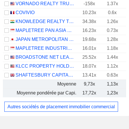
VORNADO REALTY TRUST
-158x
1.37x
COVIVIO
10.23x
0.6x
KNOWLEDGE REALTY TRUST
34.38x
1.26x
MAPLETREE PAN ASIA COMMERCIAL TRUST
16.23x
0.73x
JAPAN METROPOLITAN FUND INVESTMENT CORPORATION
19.68x
1.28x
-
MAPLETREE INDUSTRIAL TRUST
16.01x
1.18x
BROADSTONE NET LEASE, INC.
25.52x
1.44x
KLCC PROPERTY HOLDINGS
18.07x
1.12x
SHAFTESBURY CAPITAL PLC
13.41x
0.63x
Moyenne
9,73x
1,13x
Moyenne pondérée par Capi.
17,72x
1,23x
Autres sociétés de placement immobilier commercial