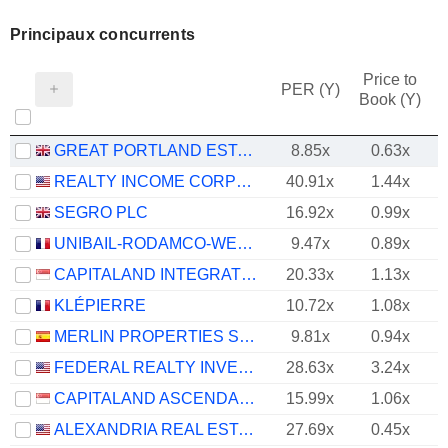
Principaux concurrents
Price to
PER (Y)
Book (Y)
GREAT PORTLAND ESTATES PLC
8.85x
0.63x
REALTY INCOME CORPORATION
40.91x
1.44x
SEGRO PLC
16.92x
0.99x
UNIBAIL-RODAMCO-WESTFIELD SE
9.47x
0.89x
CAPITALAND INTEGRATED COMMERCIAL TRUST
20.33x
1.13x
KLÉPIERRE
10.72x
1.08x
MERLIN PROPERTIES SOCIMI, S.A.
9.81x
0.94x
FEDERAL REALTY INVESTMENT TRUST
28.63x
3.24x
CAPITALAND ASCENDAS REIT
15.99x
1.06x
ALEXANDRIA REAL ESTATE EQUITIES, INC.
27.69x
0.45x