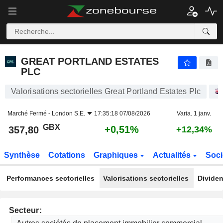
GREAT PORTLAND ESTATES PLC
357,80
p
+0,51%
GREAT PORTLAND ESTATES
PLC
Valorisations sectorielles Great Portland Estates Plc
Marché Fermé -
London S.E.
17:35:18 07/08/2026
Varia. 1 janv.
GBX
+0,51%
357,80
+12,34%
Synthèse
Cotations
Graphiques
Actualités
Soci
Performances sectorielles
Valorisations sectorielles
Dividen
Secteur: