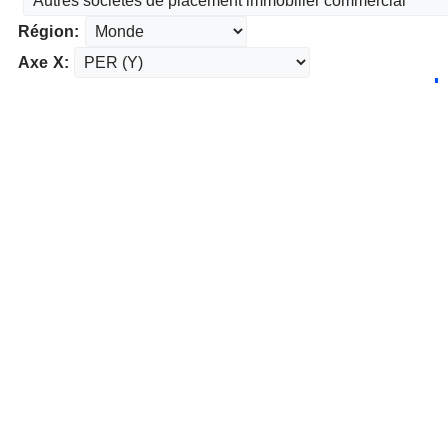
Région:
Axe X: