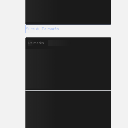
Suite du Palmarès
Palmarès