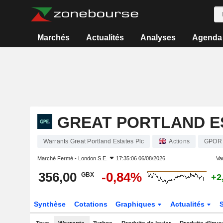
Marchés
Actualités
Analyses
Agenda
GREAT PORTLAND E
Warrants Great Portland Estates Plc
Actions
GPOR
Marché Fermé -
London S.E.
17:35:06 06/08/2026
Var
356,00
-0,84%
GBX
+2
Synthèse
Cotations
Graphiques
Actualités