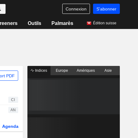
Connexion
S'abonner
reeners
Outils
Palmarès
Édition suisse
Indices
Europe
Amériques
Asie
ort PDF
CI
AN
Agenda
Secteur
Dérivés
Fonds et ETFs