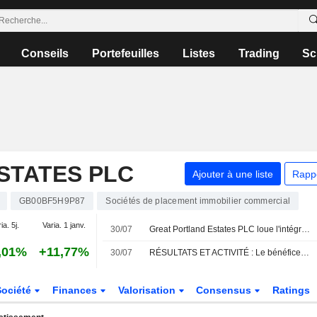
Conseils
Portefeuilles
Listes
Trading
Sc
STATES PLC
Ajouter à une liste
Rapp
GB00BF5H9P87
Sociétés de placement immobilier commercial
ia. 5j.
Varia. 1 janv.
30/07
Great Portland Estates PLC loue l'intégralité des bureaux de Carrington House (W1) à des niveaux de loyers records
,01%
+11,77%
30/07
RÉSULTATS ET ACTIVITÉ : Le bénéfice de Foxtons recule ; Vanquis Banking en progression
Société
Finances
Valorisation
Consensus
Ratings